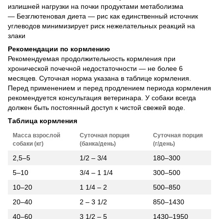
излишней нагрузки на почки продуктами метаболизма
— Безглютеновая диета — рис как единственный источник
углеводов минимизирует риск нежелательных реакций на
злаки
Рекомендации по кормлению
Рекомендуемая продолжительность кормления при
хронической почечной недостаточности — не более 6
месяцев. Суточная норма указана в таблице кормления.
Перед применением и перед продлением периода кормления
рекомендуется консультация ветеринара. У собаки всегда
должен быть постоянный доступ к чистой свежей воде.
Таблица кормления
Масса взрослой
Суточная порция
Суточная порция
собаки (кг)
(банка/день)
(г/день)
2,5–5
1/2 – 3/4
180–300
5–10
3/4 – 1 1/4
300–500
10–20
1 1/4 – 2
500–850
20–40
2 – 3 1/2
850–1430
40–60
3 1/2 – 5
1430–1950