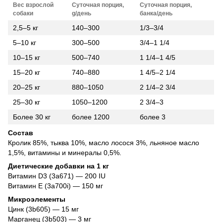
Вес взрослой
Суточная порция,
Суточная порция,
собаки
g/день
банка/день
2,5–5 кг
140–300
1/3–3/4
5–10 кг
300–500
3/4–1 1/4
10–15 кг
500–740
1 1/4–1 4/5
15–20 кг
740–880
1 4/5–2 1/4
20–25 кг
880–1050
2 1/4–2 3/4
25–30 кг
1050–1200
2 3/4–3
Более 30 кг
более 1200
более 3
Состав
Кролик 85%, тыква 10%, масло лосося 3%, льняное масло
1,5%, витамины и минералы 0,5%.
Диетические добавки на 1 кг
Витамин D3 (3a671) — 200 IU
Витамин E (3a700i) — 150 мг
Микроэлементы
Цинк (3b605) — 15 мг
Марганец (3b503) — 3 мг