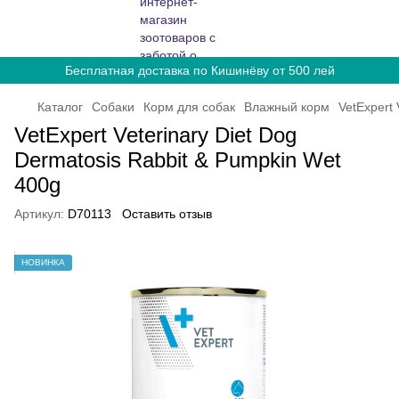
Бесплатная доставка по Кишинёву от 500 лей
Каталог
Собаки
Корм для собак
Влажный корм
VetExpert 
VetExpert Veterinary Diet Dog
Dermatosis Rabbit & Pumpkin Wet
400g
Артикул:
D70113
Оставить отзыв
НОВИНКА