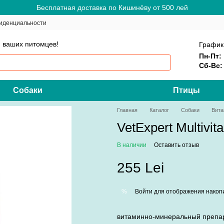
Бесплатная доставка по Кишинёву от 500 лей
иденциальности
 ваших питомцев!
График
Пн-Пт:
Сб-Вс:
Собаки
Птицы
Главная
Каталог
Собаки
Вита
VetExpert Multivit
В наличии
Оставить отзыв
255 Lei
Войти
для отображения накопи
%
витаминно-минеральный препар