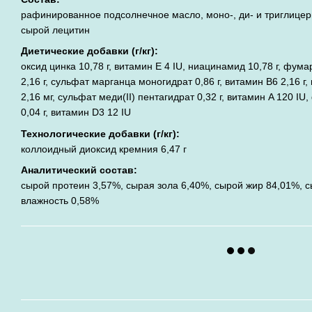
рафинированное подсолнечное масло, моно-, ди- и триглицер
сырой лецитин
Диетические добавки (г/кг):
оксид цинка 10,78 г, витамин E 4 IU, ниацинамид 10,78 г, фумар
2,16 г, сульфат марганца моногидрат 0,86 г, витамин B6 2,16 г,
2,16 мг, сульфат меди(II) пентагидрат 0,32 г, витамин A 120 IU
0,04 г, витамин D3 12 IU
Технологические добавки (г/кг):
коллоидный диоксид кремния 6,47 г
Аналитический состав:
сырой протеин 3,57%, сырая зола 6,40%, сырой жир 84,01%, с
влажность 0,58%