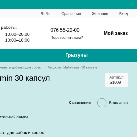
Сравнение
Ru
Ro
Желания
Вход
 работы:
076 55-22-00
Мой заказ
10:00–20:00
Перезвонить вам?
10:00–18:00
Грызуны
мины и добавки для собак
VetExpert Multivitamin 30 капсул
amin 30 капсул
Артикул
S1009
К сравнению
В желания
тельной скидки
ат для собак и кошек