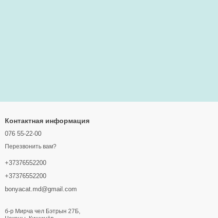
Контактная информация
076 55-22-00
Перезвонить вам?
+37376552200
+37376552200
bonyacat.md@gmail.com
б-р Мирча чел Бэтрын 27Б,