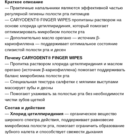
Краткое описание
— Практичные напальчники являются эффективной частью
регулярной гигиены полости рта питомцев
— CARYODENT® FINGER WIPES пропитаны раствором на
основе хлорида цетилпиридиния, который помогает
оптимизировать микробиом полости рта
— Дополнительно масло орегано — источник β-
кариофиллена — поддерживает оптимальное состояние
слизистой полости рта и десен
Почему CARYODENT® FINGER WIPES
— Пропитка раствором хлорида цетилпиридиния и маслом
орегано (источник β-кариофиллена) помогает поддерживать
баланс микробиома полости рта
— Специальная текстура салфетки с мягкими выступами
массирует зубы и десны
— Помогают ухаживать за полостью рта без необходимости
чистки зубов щеткой
Состав и действие
—
Хлорид цетилпиридиния
— органическое вещество
широкого спектра действия, поддерживает равновесие
микробиома полости рта, помогает ограничить образование
зубного налета и способствует свежести дыхания