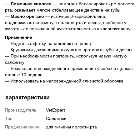
—
Лимонная кислота
— помогает балансировать pH полости
рта, оказывает мягкое отбеливающее действие на зубы
—
Масло орегано
— источник β-кариофиллена,
поддерживает слизистую полости рта и десны, особенно у
животных с повышенной чувствительностью к хлоргексидину
Применение
— Надеть салфетку-напальчник на палец
— Круговыми движениями аккуратно протирать зубы и десны
— При необходимости повторить, используя новую чистую
салфетку
— Безопасно для ежедневного применения у собак и щенков
старше 10 недель
— Использовать на неповрежденной слизистой оболочке
Характеристики
Производитель
VetExpert
Тип
Салфетки
Предназначение
для гигиены полости рта