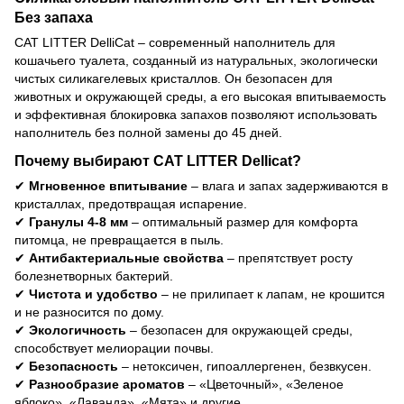
Без запаха
CAT LITTER DelliCat – современный наполнитель для
кошачьего туалета, созданный из натуральных, экологически
чистых силикагелевых кристаллов. Он безопасен для
животных и окружающей среды, а его высокая впитываемость
и эффективная блокировка запахов позволяют использовать
наполнитель без полной замены до 45 дней.
Почему выбирают CAT LITTER Dellicat?
✔
Мгновенное впитывание
– влага и запах задерживаются в
кристаллах, предотвращая испарение.
✔
Гранулы 4-8 мм
– оптимальный размер для комфорта
питомца, не превращается в пыль.
✔
Антибактериальные свойства
– препятствует росту
болезнетворных бактерий.
✔
Чистота и удобство
– не прилипает к лапам, не крошится
и не разносится по дому.
✔
Экологичность
– безопасен для окружающей среды,
способствует мелиорации почвы.
✔
Безопасность
– нетоксичен, гипоаллергенен, безвкусен.
✔
Разнообразие ароматов
– «Цветочный», «Зеленое
яблоко», «Лаванда», «Мята» и другие.