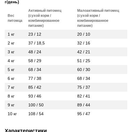
г/день)
Активный питомец
Малоактивный питомец
Вес
(сухой корм /
(сухой корм /
питомца
комбинированное
комбинированное
питание)
питание)
1 кг
23 / 12
20 / 10
2 кг
37 / 18,5
32 / 16
3 кг
48 / 24
42 / 21
4 кг
58 / 29
51 / 25
5 кг
68 / 34
60 / 30
6 кг
77 / 38
68 / 34
7 кг
85 / 42
75 / 37
8 кг
93 / 46
82 / 41
9 кг
100 / 50
89 / 44
10 кг
108 / 54
95 / 47
Характеристики