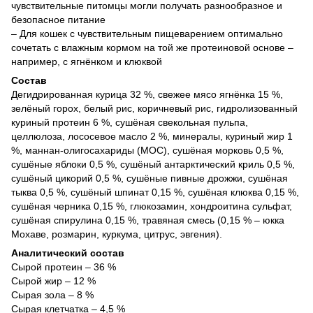
чувствительные питомцы могли получать разнообразное и
безопасное питание
– Для кошек с чувствительным пищеварением оптимально
сочетать с влажным кормом на той же протеиновой основе –
например, с ягнёнком и клюквой
Состав
Дегидрированная курица 32 %, свежее мясо ягнёнка 15 %,
зелёный горох, белый рис, коричневый рис, гидролизованный
куриный протеин 6 %, сушёная свекольная пульпа,
целлюлоза, лососевое масло 2 %, минералы, куриный жир 1
%, маннан-олигосахариды (МОС), сушёная морковь 0,5 %,
сушёные яблоки 0,5 %, сушёный антарктический криль 0,5 %,
сушёный цикорий 0,5 %, сушёные пивные дрожжи, сушёная
тыква 0,5 %, сушёный шпинат 0,15 %, сушёная клюква 0,15 %,
сушёная черника 0,15 %, глюкозамин, хондроитина сульфат,
сушёная спирулина 0,15 %, травяная смесь (0,15 % – юкка
Мохаве, розмарин, куркума, цитрус, эвгения).
Аналитический состав
Сырой протеин – 36 %
Сырой жир – 12 %
Сырая зола – 8 %
Сырая клетчатка – 4,5 %