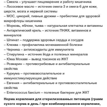
– Свекла – улучшает пищеварение и работу кишечника
– Лососевое масло – источник омега-3 и омега-6 для кожи,
шерсти, мозга и нервной системы
– МОС, цикорий, пивные дрожжи – пребиотики для здоровой
микрофлоры кишечника
– Морковь, яблоки, тыква – натуральная клетчатка и витамины
– Антарктический криль – источник ПНЖК, витаминов и
минералов
– Шпинат – поддержка здоровья сердца и сосудов
– Клюква – профилактика мочекаменной болезни
– Черника – антиоксиданты для иммунитета
– Спирулина – источник йода и полезных минералов
– Юкка Мохаве – вывод токсинов из ЖКТ
– Розмарин – противогрибковые и антибактериальные
свойства
– Куркума – противовоспалительное и
иммуностимулирующее действие
– Евгения – антибактериальные и противовоспалительные
свойства
– Enterococcus faecium – полезные бактерии для ЖКТ
Норма кормления для стерилизованных питомцев (грамм
сухого корма в день / при комбинированном кормлении,