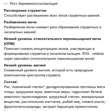
Рост, беременность/лактация
Растворение струвитов
Способствует растворению всех типов струвитных камней.
Разбавление мочи
Разбавление мочи снижает риск образования струвитных и
оксалатных камней.
Низкий уровень относительного перенасыщения мочи
(ОПМ)
Помогает снизить концентрацию ионов, участвующих в
формировании струвитов и оксалатов кальция. RSS - relative
super saturation (относительное перенасыщение мочи)
Низкий уровень магния
Сниженный уровень магния, который есть природным
компонентом кристаллов струвита.
Состав:
Рис, пшеничный глютен*, дегидратированные протеины мяса
птицы, кукурузная мука, животные жиры, гидролизат белков
животного происхождения, кукурузный глютен, минеральные
вещества, растительная клетчатка, рыбий жир, соевое масло,
фруктоолигосахариды, экстракт бархатцев прямостоячих