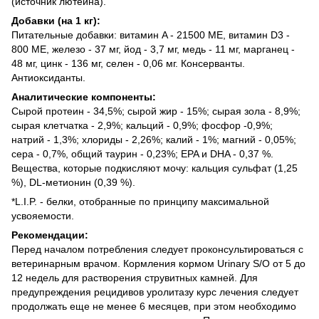
(источник лютеина).
Добавки (на 1 кг):
Питательные добавки: витамин A - 21500 ME, витамин D3 -
800 ME, железо - 37 мг, йод - 3,7 мг, медь - 11 мг, марганец -
48 мг, цинк - 136 мг, сeлeн - 0,06 мг. Консерванты.
Антиоксиданты.
Аналитические компоненты:
Сырой протеин - 34,5%; сырой жир - 15%; сырая зола - 8,9%;
сырая клетчатка - 2,9%; кальций - 0,9%; фосфор -0,9%;
натрий - 1,3%; хлориды - 2,26%; калий - 1%; магний - 0,05%;
сера - 0,7%, общий таурин - 0,23%; EPA и DHA - 0,37 %.
Вещества, которые подкисляют мочу: кальция сульфат (1,25
%), DL-метионин (0,39 %).
*L.I.P. - белки, отобранные по принципу максимальной
усвояемости.
Рекомендации:
Перед началом потребления следует проконсультироваться с
ветеринарным врачом. Кормления кормом Urinary S/O от 5 до
12 недель для растворения струвитных камней. Для
предупреждения рецидивов уролитазу курс лечения следует
продолжать еще не менее 6 месяцев, при этом необходимо