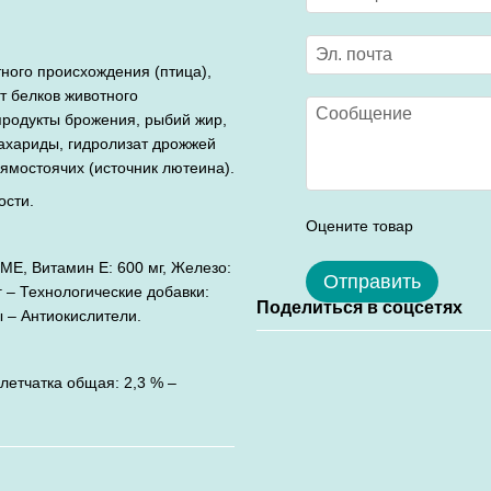
ного происхождения (птица),
ат белков животного
родукты брожения, рыбий жир,
ахариды, гидролизат дрожжей
рямостоячих (источник лютеина).
ости.
Оцените товар
ME, Витамин E: 600 мг, Железо:
Отправить
мг – Технологические добавки:
Поделиться в соцсетях
 – Антиокислители.
летчатка общая: 2,3 % –