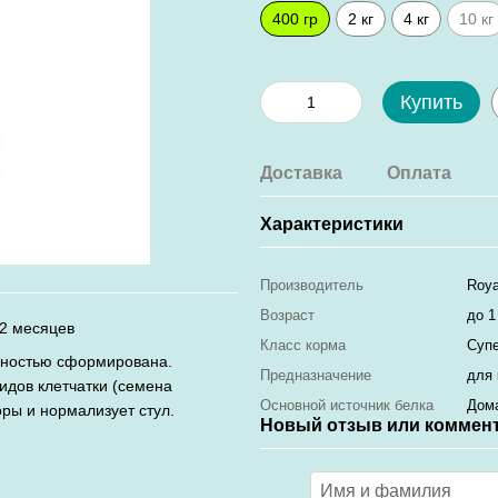
400 гр
2 кг
4 кг
10 кг
Купить
Доставка
Оплата
Характеристики
Производитель
Roya
Возраст
до 1
12 месяцев
Класс корма
Суп
лностью сформирована.
Предназначение
для 
идов клетчатки (семена
Основной источник белка
Дом
ры и нормализует стул.
Новый отзыв или коммен