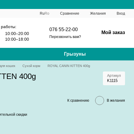
Сравнение
Ru
Ro
Желания
Вход
 работы:
076 55-22-00
Мой заказ
10:00–20:00
Перезвонить вам?
10:00–18:00
Грызуны
для кошек
Сухой корм
ROYAL CANIN KITTEN 400g
TTEN 400g
Артикул
K1115
К сравнению
В желания
тельной скидки