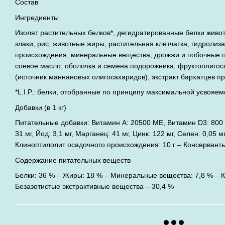
Состав
Ингредиенты
Изолят растительных белков*, дегидратированные белки живот
злаки, рис, животные жиры, растительная клетчатка, гидролиз
происхождения, минеральные вещества, дрожжи и побочные п
соевое масло, оболочка и семена подорожника, фруктоолигос
(источник мaннановых олигосахаридов), экстракт бархатцев п
*L.I.P.: белки, отобранные по принципу максимальной усвояем
Добавки (в 1 кг)
Питательные добавки: Витамин A: 20500 ME, Витамин D3: 800 
31 мг, Йод: 3,1 мг, Марганец: 41 мг, Цинк: 122 мг, Ceлeн: 0,05 
Клиноптилолит осадочного происхождения: 10 г – Консерванты
Содержание питательных веществ
Белки: 36 % – Жиры: 18 % – Минеральные вещества: 7,8 % – К
Безазотистые экстрактивные вещества – 30,4 %