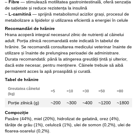
–
Fibre
— stimulează motilitatea gastrointestinală, oferă senzația
de sațietate și reduce rezistența la insulină
–
L-carnitină
— sprijină metabolismul acizilor grași, procesul de
metabolizare a lipidelor și utilizarea eficientă a energiei în celule
Recomandări de hrănire
Hrana acoperă integral necesarul zilnic de nutrienți al câinelui
adult. Porția zilnică recomandată este indicată în tabelul de
hrănire. Se recomandă consultarea medicului veterinar înainte de
utilizare și înainte de prelungirea perioadei de administrare.
Durata recomandată: până la atingerea greutății țintă și ulterior,
dacă este necesar, pentru menținere. Câinele trebuie să aibă
permanent acces la apă proaspătă și curată.
Tabel de hrănire
Greutatea câinelui
>5
>10
>30
>50
>80
(kg)
Porție zilnică (g)
~200
~300
~400
~1200
~1800
Compoziție
Pasăre (44%), miel (20%), hidrolizat de gelatină, orez (4%),
tărâțe de grâu (1%), celuloză (1%), ulei de somon (0,2%), ulei de
floarea-soarelui (0,2%).