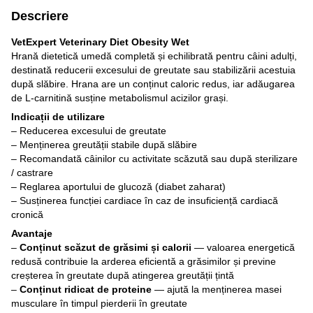
Descriere
VetExpert Veterinary Diet Obesity Wet
Hrană dietetică umedă completă și echilibrată pentru câini adulți,
destinată reducerii excesului de greutate sau stabilizării acestuia
după slăbire. Hrana are un conținut caloric redus, iar adăugarea
de L-carnitină susține metabolismul acizilor grași.
Indicații de utilizare
– Reducerea excesului de greutate
– Menținerea greutății stabile după slăbire
– Recomandată câinilor cu activitate scăzută sau după sterilizare
/ castrare
– Reglarea aportului de glucoză (diabet zaharat)
– Susținerea funcției cardiace în caz de insuficiență cardiacă
cronică
Avantaje
–
Conținut scăzut de grăsimi și calorii
— valoarea energetică
redusă contribuie la arderea eficientă a grăsimilor și previne
creșterea în greutate după atingerea greutății țintă
–
Conținut ridicat de proteine
— ajută la menținerea masei
musculare în timpul pierderii în greutate