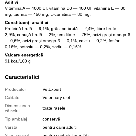
Aditivi
Vitamina A — 4000 UI, vitamina D3 — 400 UI, vitamina E — 80
mg, taurină — 450 mg, L-carnitină — 80 mg.
Constituenți analitici
Proteină brută — 9,1%, grăsime brută — 2,4%, fibre brute —
2,9%, cenușă brută — 2%, umiditate — 75%, acizi grași omega-6
— 0,6%, acizi grași omega-3 — 0,1%, calciu — 0,2%, fosfor —
0,16%, potasiu — 0,2%, sodiu — 0,16%.
Valoare energetică
91 kcal/100 g
Caracteristici
Producător
VetExpert
Calitate
Veterinary diet
Dimensiunea
toate rasele
câinelui
Tip ambalaj
conservă
Vârsta
pentru câini adulți
Scop special
pentru controlul greutății