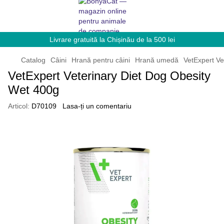
Livrare gratuită la Chișinău de la 500 lei
Catalog
Câini
Hrană pentru câini
Hrană umedă
VetExpert Ve
VetExpert Veterinary Diet Dog Obesity
Wet 400g
Articol:
D70109
Lasa-ți un comentariu