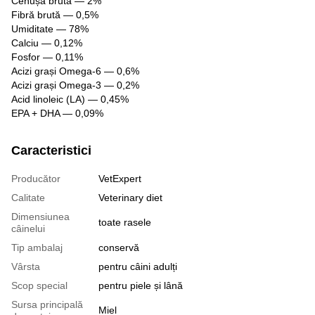
Cenușă brută — 2%
Fibră brută — 0,5%
Umiditate — 78%
Calciu — 0,12%
Fosfor — 0,11%
Acizi grași Omega-6 — 0,6%
Acizi grași Omega-3 — 0,2%
Acid linoleic (LA) — 0,45%
EPA + DHA — 0,09%
Caracteristici
Producător
VetExpert
Calitate
Veterinary diet
Dimensiunea
toate rasele
câinelui
Tip ambalaj
conservă
Vârsta
pentru câini adulți
Scop special
pentru piele și lână
Sursa principală
Miel