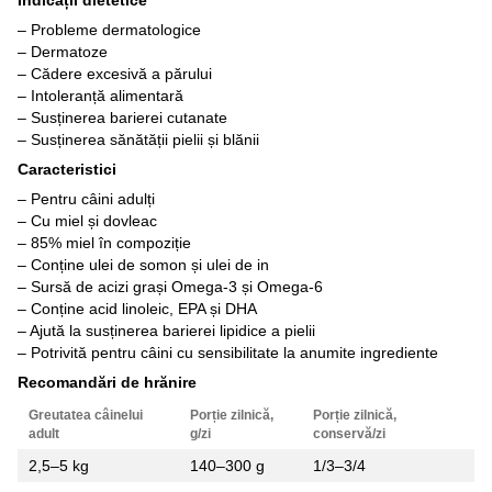
– Probleme dermatologice
– Dermatoze
– Cădere excesivă a părului
– Intoleranță alimentară
– Susținerea barierei cutanate
– Susținerea sănătății pielii și blănii
Caracteristici
– Pentru câini adulți
– Cu miel și dovleac
– 85% miel în compoziție
– Conține ulei de somon și ulei de in
– Sursă de acizi grași Omega-3 și Omega-6
– Conține acid linoleic, EPA și DHA
– Ajută la susținerea barierei lipidice a pielii
– Potrivită pentru câini cu sensibilitate la anumite ingrediente
Recomandări de hrănire
Greutatea câinelui
Porție zilnică,
Porție zilnică,
adult
g/zi
conservă/zi
2,5–5 kg
140–300 g
1/3–3/4