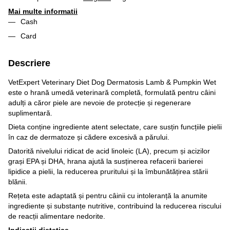
Mai multe informatii
Cash
Card
Descriere
VetExpert Veterinary Diet Dog Dermatosis Lamb & Pumpkin Wet
este o hrană umedă veterinară completă, formulată pentru câini
adulți a căror piele are nevoie de protecție și regenerare
suplimentară.
Dieta conține ingrediente atent selectate, care susțin funcțiile pielii
în caz de dermatoze și cădere excesivă a părului.
Datorită nivelului ridicat de acid linoleic (LA), precum și acizilor
grași EPA și DHA, hrana ajută la susținerea refacerii barierei
lipidice a pielii, la reducerea pruritului și la îmbunătățirea stării
blănii.
Rețeta este adaptată și pentru câinii cu intoleranță la anumite
ingrediente și substanțe nutritive, contribuind la reducerea riscului
de reacții alimentare nedorite.
Indicații dietetice