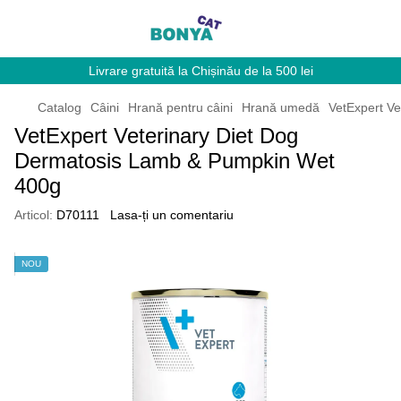
Livrare gratuită la Chișinău de la 500 lei
Catalog
Câini
Hrană pentru câini
Hrană umedă
VetExpert V
VetExpert Veterinary Diet Dog
Dermatosis Lamb & Pumpkin Wet
400g
Articol:
D70111
Lasa-ți un comentariu
NOU