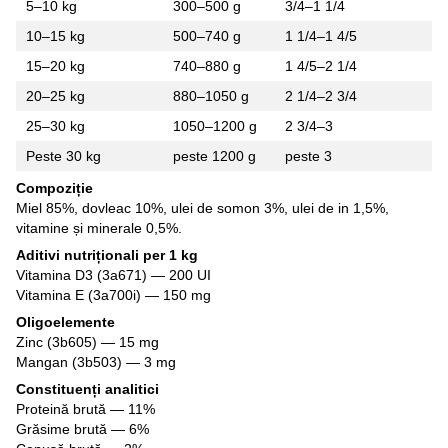
5–10 kg
300–500 g
3/4–1 1/4
10–15 kg
500–740 g
1 1/4–1 4/5
15–20 kg
740–880 g
1 4/5–2 1/4
20–25 kg
880–1050 g
2 1/4–2 3/4
25–30 kg
1050–1200 g
2 3/4–3
Peste 30 kg
peste 1200 g
peste 3
Compoziție
Miel 85%, dovleac 10%, ulei de somon 3%, ulei de in 1,5%,
vitamine și minerale 0,5%.
Aditivi nutriționali per 1 kg
Vitamina D3 (3a671) — 200 UI
Vitamina E (3a700i) — 150 mg
Oligoelemente
Zinc (3b605) — 15 mg
Mangan (3b503) — 3 mg
Constituenți analitici
Proteină brută — 11%
Grăsime brută — 6%