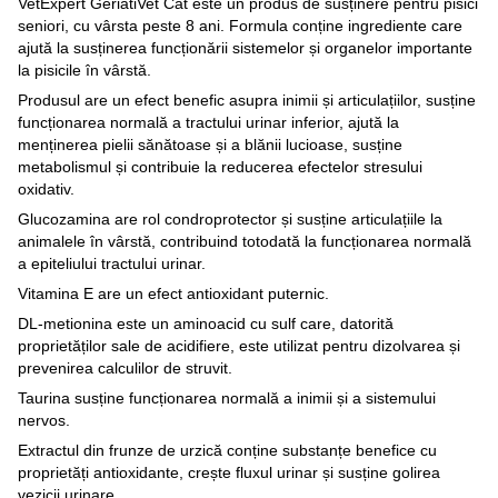
VetExpert GeriatiVet Cat este un produs de susținere pentru pisici
seniori, cu vârsta peste 8 ani. Formula conține ingrediente care
ajută la susținerea funcționării sistemelor și organelor importante
la pisicile în vârstă.
Produsul are un efect benefic asupra inimii și articulațiilor, susține
funcționarea normală a tractului urinar inferior, ajută la
menținerea pielii sănătoase și a blănii lucioase, susține
metabolismul și contribuie la reducerea efectelor stresului
oxidativ.
Glucozamina are rol condroprotector și susține articulațiile la
animalele în vârstă, contribuind totodată la funcționarea normală
a epiteliului tractului urinar.
Vitamina E are un efect antioxidant puternic.
DL-metionina este un aminoacid cu sulf care, datorită
proprietăților sale de acidifiere, este utilizat pentru dizolvarea și
prevenirea calculilor de struvit.
Taurina susține funcționarea normală a inimii și a sistemului
nervos.
Extractul din frunze de urzică conține substanțe benefice cu
proprietăți antioxidante, crește fluxul urinar și susține golirea
vezicii urinare.