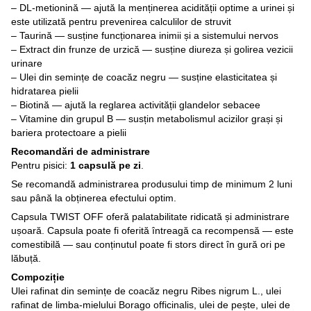
– DL-metionină — ajută la menținerea acidității optime a urinei și
este utilizată pentru prevenirea calculilor de struvit
– Taurină — susține funcționarea inimii și a sistemului nervos
– Extract din frunze de urzică — susține diureza și golirea vezicii
urinare
– Ulei din semințe de coacăz negru — susține elasticitatea și
hidratarea pielii
– Biotină — ajută la reglarea activității glandelor sebacee
– Vitamine din grupul B — susțin metabolismul acizilor grași și
bariera protectoare a pielii
Recomandări de administrare
Pentru pisici:
1 capsulă pe zi
.
Se recomandă administrarea produsului timp de minimum 2 luni
sau până la obținerea efectului optim.
Capsula TWIST OFF oferă palatabilitate ridicată și administrare
ușoară. Capsula poate fi oferită întreagă ca recompensă — este
comestibilă — sau conținutul poate fi stors direct în gură ori pe
lăbuță.
Compoziție
Ulei rafinat din semințe de coacăz negru Ribes nigrum L., ulei
rafinat de limba-mielului Borago officinalis, ulei de pește, ulei de