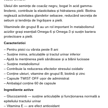
Uleiul din semințe de coacăz negru, bogat în acid gamma-
linolenic, contribuie la elasticitatea și hidratarea pielii. Biotina
reglează activitatea glandelor sebacee, reducând secreția de
sebum și tendința de îngrășare a pielii.
Vitaminele din grupul B au un rol important în metabolismul
acizilor grași esențiali Omega-6 și Omega-3 și susțin bariera
protectoare a pielii.
Caracteristici
– Pentru pisici cu vârsta peste 8 ani
– Susține inima, articulațiile și tractul urinar inferior
– Ajută la menținerea pielii sănătoase și a blănii lucioase
– Susține metabolismul
– Contribuie la reducerea efectelor stresului oxidativ
– Conține uleiuri, vitamine din grupul B, biotină și zinc
– Capsule TWIST OFF ușor de administrat
– Ambalajul conține 60 de capsule
Ingrediente active
– Glucozamină — susține articulațiile și funcționarea normală a
epiteliului tractului urinar
– Vitamina E — are efect antioxidant