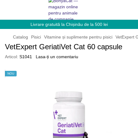
Livrare gratuită la Chișinău de la 500 lei
Catalog
Pisici
Vitamine și suplimente pentru pisici
VetExpert G
VetExpert GeriatiVet Cat 60 capsule
Articol:
S1041
Lasa-ți un comentariu
NOU