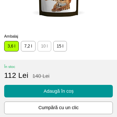
Ambalaj
3,6 l
7,2 l
10 l
15 l
În stoc
112 Lei
140 Lei
Adaugă în coș
Cumpără cu un clic