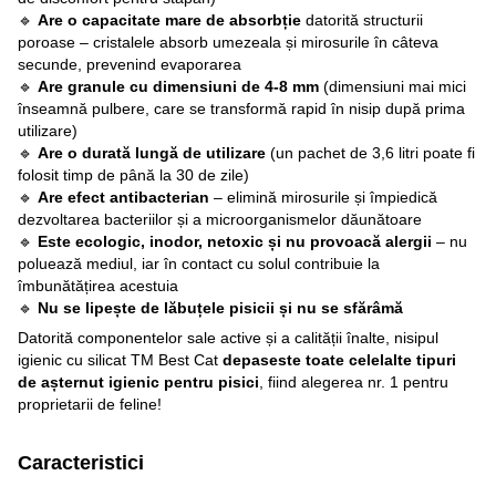
🔹
Are o capacitate mare de absorbție
datorită structurii
poroase – cristalele absorb umezeala și mirosurile în câteva
secunde, prevenind evaporarea
🔹
Are granule cu dimensiuni de 4-8 mm
(dimensiuni mai mici
înseamnă pulbere, care se transformă rapid în nisip după prima
utilizare)
🔹
Are o durată lungă de utilizare
(un pachet de 3,6 litri poate fi
folosit timp de până la 30 de zile)
🔹
Are efect antibacterian
– elimină mirosurile și împiedică
dezvoltarea bacteriilor și a microorganismelor dăunătoare
🔹
Este ecologic, inodor, netoxic și nu provoacă alergii
– nu
poluează mediul, iar în contact cu solul contribuie la
îmbunătățirea acestuia
🔹
Nu se lipește de lăbuțele pisicii și nu se sfărâmă
Datorită componentelor sale active și a calității înalte, nisipul
igienic cu silicat TМ Best Cat
depaseste toate celelalte tipuri
de așternut igienic pentru pisici
, fiind alegerea nr. 1 pentru
proprietarii de feline!
Caracteristici