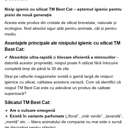
Nisip igienic cu silicat TМ Best Cat – așternut igienic pentru
pisici de nouă generație
Acesta este produs din cristale de silicat brevetate, naturale și
ecologice, fiind absolut sigur atât pentru animale, cât și pentru
mediu.
Avantajele principale ale nisipului igienic cu silicat TМ
Best Cat:
✔
Absorbție ultra-rapidă
și
blocare eficientă a mirosurilor
–
datorită acestor proprietăți, nisipul poate fi utilizat fără înlocuire
completă timp de până la 30 de zile.
Deși pe rafturile magazinelor există o gamă largă de nisipuri
igienice cu silicat, calitatea acestora variază. Cum să identifici că
nisipul TМ Best Cat este cu adevărat un produs de calitate
superioară?
Silicatul TМ Best Cat:
🔹
Are o culoare omogenă
🔹
Există în variante parfumate
(„floral”, „măr verde”, „lavandă”,
„mentă” etc. – litiera animalului de companie nu mai este o sursă
de disconfort pentru stăpân)