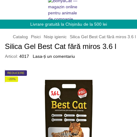
Livrare gratuită la Chișinău de la 500 lei
Catalog
Pisici
Nisip igienic
Silica Gel Best Cat fără miros 3.6 l
Silica Gel Best Cat fără miros 3.6 l
Articol:
4017
Lasa-ți un comentariu
REDUCERE
−20%