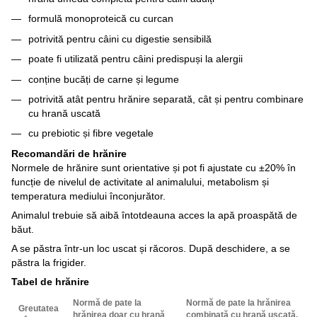
formulă monoproteică cu curcan
potrivită pentru câini cu digestie sensibilă
poate fi utilizată pentru câini predispuși la alergii
conține bucăți de carne și legume
potrivită atât pentru hrănire separată, cât și pentru combinare
cu hrană uscată
cu prebiotic și fibre vegetale
Recomandări de hrănire
Normele de hrănire sunt orientative și pot fi ajustate cu ±20% în
funcție de nivelul de activitate al animalului, metabolism și
temperatura mediului înconjurător.
Animalul trebuie să aibă întotdeauna acces la apă proaspătă de
băut.
A se păstra într-un loc uscat și răcoros. După deschidere, a se
păstra la frigider.
Tabel de hrănire
Normă de pate la
Normă de pate la hrănirea
Greutatea
hrănirea doar cu hrană
combinată cu hrană uscată,