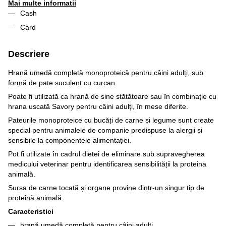
Mai multe informatii
Cash
Card
Descriere
Hrană umedă completă monoproteică pentru câini adulți, sub
formă de pate suculent cu curcan.
Poate fi utilizată ca hrană de sine stătătoare sau în combinație cu
hrana uscată Savory pentru câini adulți, în mese diferite.
Pateurile monoproteice cu bucăți de carne și legume sunt create
special pentru animalele de companie predispuse la alergii și
sensibile la componentele alimentației.
Pot fi utilizate în cadrul dietei de eliminare sub supravegherea
medicului veterinar pentru identificarea sensibilității la proteina
animală.
Sursa de carne tocată și organe provine dintr-un singur tip de
proteină animală.
Caracteristici
hrană umedă completă pentru câini adulți