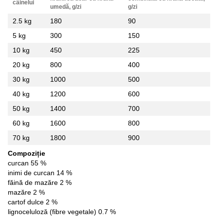
câinelui
umedă, g/zi
g/zi
2.5 kg
180
90
5 kg
300
150
10 kg
450
225
20 kg
800
400
30 kg
1000
500
40 kg
1200
600
50 kg
1400
700
60 kg
1600
800
70 kg
1800
900
Compoziție
curcan 55 %
inimi de curcan 14 %
făină de mazăre 2 %
mazăre 2 %
cartof dulce 2 %
lignoceluloză (fibre vegetale) 0.7 %