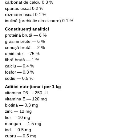
carbonat de calciu 0.3 %
spanac uscat 0.2 %
rozmarin uscat 0.1 %
inulină (prebiotic din cicoare) 0.1 %
Constituenți analitici
proteină brută — 8 %
grăsimi brute — 6 %
cenușă brută — 2 %
umiditate — 75 %
fibră brută — 1 %
calciu — 0.4 %
fosfor — 0.3 %
sodiu — 0.5 %
Aditivi nutriționali per 1 kg
vitamina D3 — 250 UI
vitamina E — 120 mg
biotină — 0.3 mg
zinc — 12 mg
fier — 10 mg
mangan — 1.5 mg
iod — 0.5 mg
cupru — 0.5 mg