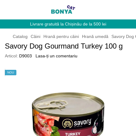
Livrare gratuită la Chișinău de la 500 lei
Catalog
Câini
Hrană pentru câini
Hrană umedă
Savory Dog 
Savory Dog Gourmand Turkey 100 g
Articol:
D9003
Lasa-ți un comentariu
NOU