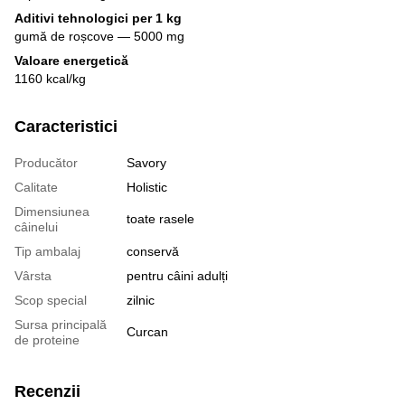
Aditivi tehnologici per 1 kg
gumă de roșcove — 5000 mg
Valoare energetică
1160 kcal/kg
Caracteristici
Producător
Savory
Calitate
Holistic
Dimensiunea
toate rasele
câinelui
Tip ambalaj
conservă
Vârsta
pentru câini adulți
Scop special
zilnic
Sursa principală
Curcan
de proteine
Recenzii