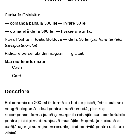
Curier în Chișinău:
— comandă până la 500 lei — livrare 50 lei
— comandă de la 500 lei — livrare gratuită.
Nova Poshta în toată Moldova — de la 58 lei (
conform tarifelor
transportatorului
).
Ridicare personală din
magazin
— gratuit.
Mai multe informatii
Cash
Card
Descriere
Bol ceramic de 200 ml în formă de bot de pisică, într-o culoare
neagră elegantă. Ideal pentru hrană umedă, plicuri și
recompense: forma joasă și marginile rotunjite sunt confortabile
pentru pisici și nu deranjează mustățile. Suprafața lucioasă se
curăță ușor și nu reține mirosurile, fiind potrivită pentru utilizare
zilnică.