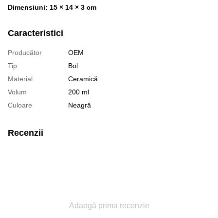
Dimensiuni: 15 × 14 × 3 cm
Caracteristici
Producător
OEM
Tip
Bol
Material
Ceramică
Volum
200 ml
Culoare
Neagră
Recenzii
Adaogă prima recenzie