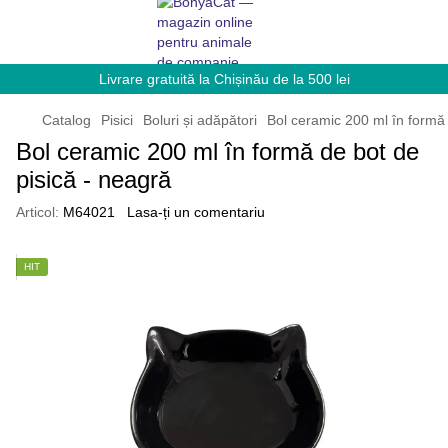
Livrare gratuită la Chișinău de la 500 lei
Catalog
Pisici
Boluri și adăpători
Bol ceramic 200 ml în formă 
Bol ceramic 200 ml în formă de bot de
pisică - neagră
Articol:
M64021
Lasa-ți un comentariu
HIT