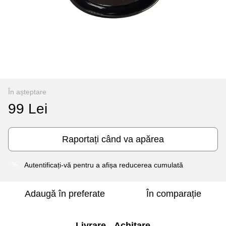
În așteptare
99 Lei
Raportați când va apărea
Autentificați-vă
pentru a afișa reducerea cumulată
%
Adaugă în preferate
În comparație
Livrare
Achitare