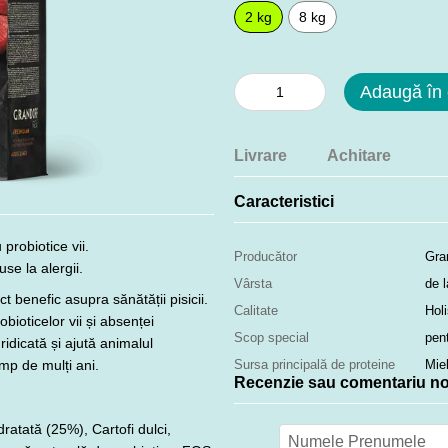
2 kg
8 kg
Adaugă în
Livrare
Achitare
Caracteristici
probiotice vii.
Producător
Gra
se la alergii.
Vârsta
de l
 benefic asupra sănătății pisicii.
Calitate
Holi
bioticelor vii și absenței
Scop special
pen
ridicată și ajută animalul
mp de mulți ani.
Sursa principală de proteine
Mie
Recenzie sau comentariu n
atată (25%), Cartofi dulci,