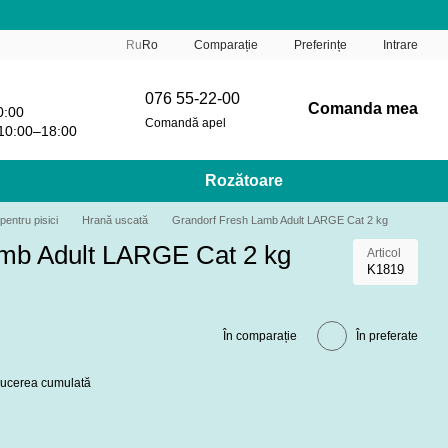
Comparație
Ru
Ro
Preferințe
Intrare
076 55-22-00
Comanda mea
0:00
Comandă apel
10:00–18:00
Rozătoare
pentru pisici
Hrană uscată
Grandorf Fresh Lamb Adult LARGE Cat 2 kg
amb Adult LARGE Cat 2 kg
Articol
K1819
În comparație
În preferate
educerea cumulată