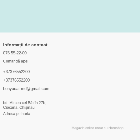
Informații de contact
076 55-22-00
Comandă apel
+37376552200
+37376552200
bonyacat.md@gmail.com
bd. Mircea cel Bătrîn 27b,
Ciocana, Chișinău
Adresa pe harta
Magazin online creat cu Horoshop