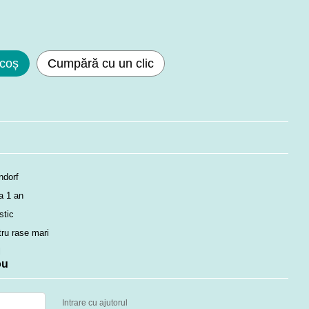
 coș
Cumpără cu un clic
ndorf
a 1 an
stic
tru rase mari
l
ou
Intrare cu ajutorul