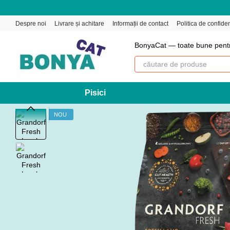
Mergi la conținutul principal
Despre noi
Livrare și achitare
Informații de contact
Politica de confiden
BonyaCat — toate bune pent
Pisici
NOU