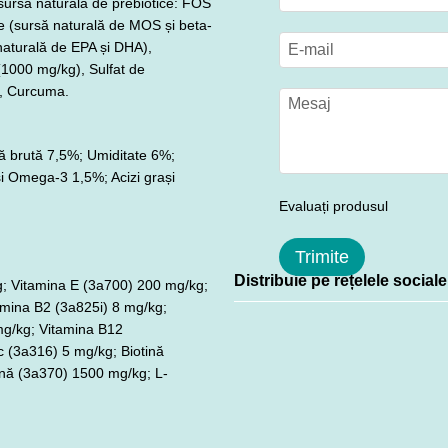
ursă naturală de prebiotice: FOS
re (sursă naturală de MOS și beta-
naturală de EPA și DHA),
(1000 mg/kg), Sulfat de
n, Curcuma.
ă brută 7,5%; Umiditate 6%;
i Omega-3 1,5%; Acizi grași
Evaluați produsul
Trimite
Distribuie pe rețelele sociale
g; Vitamina E (3a700) 200 mg/kg;
amina B2 (3a825i) 8 mg/kg;
mg/kg; Vitamina B12
c (3a316) 5 mg/kg; Biotină
ină (3a370) 1500 mg/kg; L-