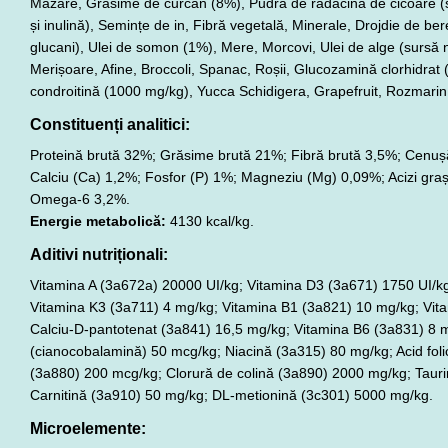
Mazăre, Grăsime de curcan (8%), Pudră de rădăcină de cicoare (s
și inulină), Semințe de in, Fibră vegetală, Minerale, Drojdie de be
glucani), Ulei de somon (1%), Mere, Morcovi, Ulei de alge (sursă 
Merișoare, Afine, Broccoli, Spanac, Roșii, Glucozamină clorhidrat 
condroitină (1000 mg/kg), Yucca Schidigera, Grapefruit, Rozmari
Constituenți analitici:
Proteină brută 32%; Grăsime brută 21%; Fibră brută 3,5%; Cenuș
Calciu (Ca) 1,2%; Fosfor (P) 1%; Magneziu (Mg) 0,09%; Acizi graș
Omega-6 3,2%.
Energie metabolică:
4130 kcal/kg.
Aditivi nutriționali:
Vitamina A (3a672a) 20000 UI/kg; Vitamina D3 (3a671) 1750 UI/k
Vitamina K3 (3a711) 4 mg/kg; Vitamina B1 (3a821) 10 mg/kg; Vit
Calciu-D-pantotenat (3a841) 16,5 mg/kg; Vitamina B6 (3a831) 8 
(cianocobalamină) 50 mcg/kg; Niacină (3a315) 80 mg/kg; Acid foli
(3a880) 200 mcg/kg; Clorură de colină (3a890) 2000 mg/kg; Taur
Carnitină (3a910) 50 mg/kg; DL-metionină (3c301) 5000 mg/kg.
Microelemente: