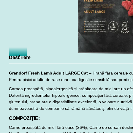
Descriere
Grandorf Fresh Lamb Adult LARGE Cat
– Hrană fără cereale cu 
Pentru pisici adulte de rase mari, cu digestie sensibilă sau predispu
Carnea proaspătă, hipoalergenică și hrănitoare de miel are un efect
Datorită ingredientelor hipoalergenice, compoziției fără cereale, pro
glutenului, hrana are o digestibilitate excelentă, o valoare nutritivă 
dumneavoastră de companie să rămână sănătos și plin de viață ti
COMPOZIȚIE:
Carne proaspătă de miel fără oase (26%), Carne de curcan deshidr