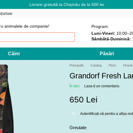
Livrare gratuită la Chișinău de la 500 lei
țialitate
ru animalele de companie!
Program:
Luni-Vineri:
10:00–2
Sâmbătă-Duminică:
Câini
Păsări
Principală
Catalog
Pisici
Hrană 
Grandorf Fresh L
În stoc
Lasa-ți un comentariu
650 Lei
Autentificați-vă
pentru a afișa r
%
Greutate