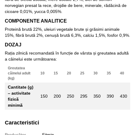
norvegian presat la rece, drojdie de bere, minerale, rădăcină de
cicoare 0,01%, yucca 0,005%.
COMPONENTE ANALITICE
Proteină brută 22%, uleiuri vegetale brute și grăsimi animale
15%, fibră brută 2%, cenușă brută 6,3%, calciu 1,5%, fosfor 0,9%.
DOZAJ
Rația zilnică recomandată în funcție de vârsta și greutatea adultă
a câinelui este următoarea:
Greutatea
câinelui adult
10
15
20
25
30
35
40
(kg)
Cantitate (g)
– activitate
150
200
250
295
350
390
430
fizică
minimă
Caracteristici
Producător
Fitmin