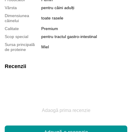
Vârsta
pentru câini adulți
Dimensiunea
toate rasele
câinelui
Calitate
Premium
Scop special
pentru tractul gastro-intestinal
Sursa principală
Miel
de proteine
Recenzii
Adaogă prima recenzie