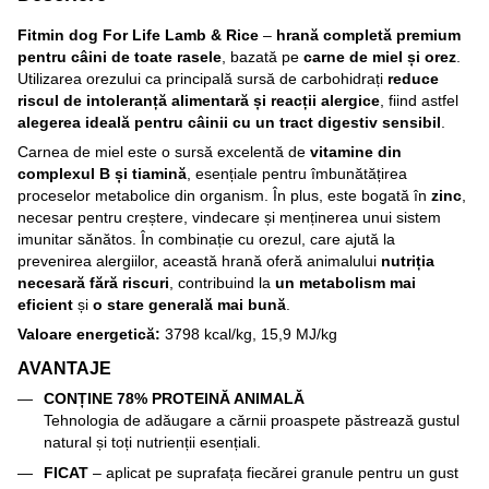
Fitmin dog For Life Lamb & Rice
–
hrană completă premium
pentru câini de toate rasele
, bazată pe
carne de miel și orez
.
Utilizarea orezului ca principală sursă de carbohidrați
reduce
riscul de intoleranță alimentară și reacții alergice
, fiind astfel
alegerea ideală pentru câinii cu un tract digestiv sensibil
.
Carnea de miel este o sursă excelentă de
vitamine din
complexul B și tiamină
, esențiale pentru îmbunătățirea
proceselor metabolice din organism. În plus, este bogată în
zinc
,
necesar pentru creștere, vindecare și menținerea unui sistem
imunitar sănătos. În combinație cu orezul, care ajută la
prevenirea alergiilor, această hrană oferă animalului
nutriția
necesară fără riscuri
, contribuind la
un metabolism mai
eficient
și
o stare generală mai bună
.
Valoare energetică:
3798 kcal/kg, 15,9 MJ/kg
AVANTAJE
CONȚINE 78% PROTEINĂ ANIMALĂ
Tehnologia de adăugare a cărnii proaspete păstrează gustul
natural și toți nutrienții esențiali.
FICAT
– aplicat pe suprafața fiecărei granule pentru un gust