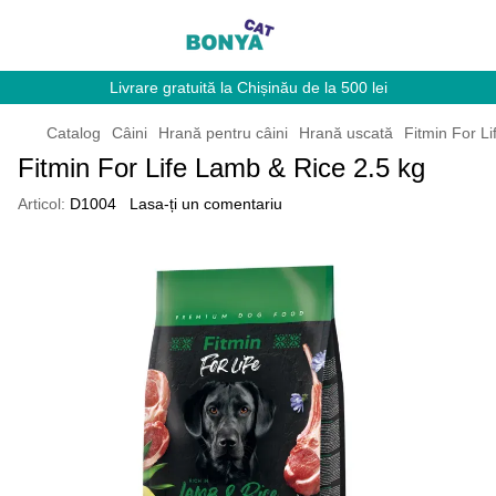
Livrare gratuită la Chișinău de la 500 lei
Catalog
Câini
Hrană pentru câini
Hrană uscată
Fitmin For L
Fitmin For Life Lamb & Rice 2.5 kg
Articol:
D1004
Lasa-ți un comentariu