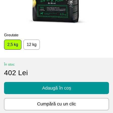
Greutate
2,5 kg
12 kg
În stoc
402 Lei
Adaugă în coș
Cumpără cu un clic