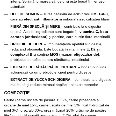
intens. Sprijină formarea sângelui și este bogat în fier ușor
asimilabil.
ULEI DE SOMON
– sursă naturală de acizi grași
OMEGA-3
,
care au
efect antiinflamator
și îmbunătățesc calitatea blănii.
FIBRĂ DIN SFECLĂ ȘI MERE
– contribuie la o digestie
optimă. Aceste ingrediente sunt bogate în
vitamina C, beta-
caroten (antioxidant)
și pectine, care susțin flora intestinală.
DROJDIE DE BERE
– îmbunătățește apetitul și digestia,
reducând oboseala. Este bogată în vitaminele
E, D2 și
complexul B
și conține
MOS (manan-oligozaharide)
,
prebiotice benefice pentru sănătatea intestinului.
EXTRACT DE RĂDĂCINĂ DE CICOARE
– bogat în inulină,
acționează ca un prebiotic eficient pentru digestie.
EXTRACT DE YUCCA SCHIDIGERA
– contribuie la o digestie
mai bună și reduce mirosul neplăcut al excrementelor.
COMPOZIȚIE
Carne (carne uscată de pasăre 19,5%, carne proaspătă și
organe de miel 15%, carne uscată de miel 5%, ficat hidrolizat de
miel 3%), orez alb 30%, orez măcinat 20%, grăsime de pasăre,
fibră de sfeclă uscată, mere uscate 2,7%, ulei de somon