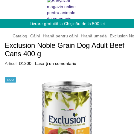
Livrare gratuită la Chișinău de la 500 lei
Catalog
Câini
Hrană pentru câini
Hrană umedă
Exclusion No
Exclusion Noble Grain Dog Adult Beef
Cans 400 g
Articol:
D1200
Lasa-ți un comentariu
NOU