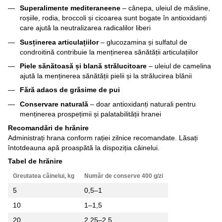
Superalimente mediteraneene
– cânepa, uleiul de măsline,
roșiile, rodia, broccoli și cicoarea sunt bogate în antioxidanți
care ajută la neutralizarea radicalilor liberi
Susținerea articulațiilor
– glucozamina și sulfatul de
condroitină contribuie la menținerea sănătății articulațiilor
Piele sănătoasă și blană strălucitoare
– uleiul de camelina
ajută la menținerea sănătății pielii și la strălucirea blănii
Fără adaos de grăsime de pui
Conservare naturală
– doar antioxidanți naturali pentru
menținerea prospețimii și palatabilității hranei
Recomandări de hrănire
Administrați hrana conform rației zilnice recomandate. Lăsați
întotdeauna apă proaspătă la dispoziția câinelui.
Tabel de hrănire
Greutatea câinelui, kg
Număr de conserve 400 g/zi
5
0,5–1
10
1–1,5
20
2,25–2,5