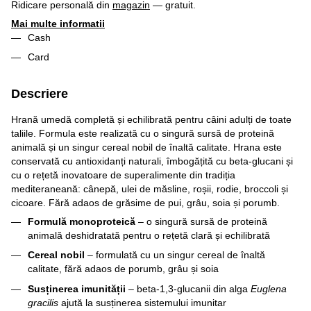
Ridicare personală din
magazin
— gratuit.
Mai multe informatii
Cash
Card
Descriere
Hrană umedă completă și echilibrată pentru câini adulți de toate
taliile. Formula este realizată cu o singură sursă de proteină
animală și un singur cereal nobil de înaltă calitate. Hrana este
conservată cu antioxidanți naturali, îmbogățită cu beta-glucani și
cu o rețetă inovatoare de superalimente din tradiția
mediteraneană: cânepă, ulei de măsline, roșii, rodie, broccoli și
cicoare. Fără adaos de grăsime de pui, grâu, soia și porumb.
Formulă monoproteică
– o singură sursă de proteină
animală deshidratată pentru o rețetă clară și echilibrată
Cereal nobil
– formulată cu un singur cereal de înaltă
calitate, fără adaos de porumb, grâu și soia
Susținerea imunității
– beta-1,3-glucanii din alga
Euglena
gracilis
ajută la susținerea sistemului imunitar