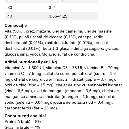
30
3–4
40
3,66–4,25
Compoziție
Vită (90%), orez, mazăre, ulei de camelina, ulei de măsline
(0,1%), pulpă uscată de cicoare (0,1%), cânepă, rodie
deshidratată (0,01%), roșii deshidratate (0,01%), broccoli
deshidratat (0,01%), beta-1,3-glucani din alga
Euglena gracilis
,
glucozamină, yucca Mojave, sulfat de condroitină.
Aditivi nutriționali per 1 kg
Vitamina A – 1 500 UI, vitamina D3 – 75 UI, vitamina E – 70 mg,
vitamina C – 7,5 mg, sulfat de cupru pentahidrat (cupru – 1,6
mg), chelat de cupru cu aminoacizi hidratat (cupru – 0,7 mg),
oxid de zinc (zinc – 15 mg), chelat de zinc cu aminoacizi hidratat
(zinc – 6,6 mg), oxid de mangan (mangan – 3,6 mg), chelat de
mangan cu aminoacizi hidratat (mangan – 1,5 mg), selenit de
sodiu (seleniu – 0,04 mg), iodură de potasiu (iod – 0,4 mg),
carbonat feros (fier – 25 mg).
Constituenți analitici
Proteină brută – 8%
Grăsimi brute – 7%