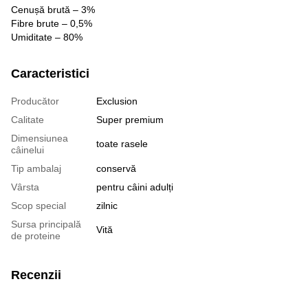
Cenușă brută – 3%
Fibre brute – 0,5%
Umiditate – 80%
Caracteristici
Producător
Exclusion
Calitate
Super premium
Dimensiunea
toate rasele
câinelui
Tip ambalaj
conservă
Vârsta
pentru câini adulți
Scop special
zilnic
Sursa principală
Vită
de proteine
Recenzii