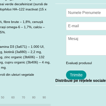
ai verde decafeinizat (sursă de
dophilus
HA–122 inactivat (15 x
, fibre brute – 1,8%, cenușă
grași omega-6 – 1,7%, calciu –
75%.
.
tamina D3 (3a671) – 1.000 UI,
g, biotină (3a880) – 2,2 mg,
g, zinc organic (3b606) – 132
mg, cupru organic (3b406) – 4 mg,
Evaluați produsul
2 mg.
oli din uleiuri vegetale
Trimite
Distribuie pe rețelele sociale
50
60
70
80
90