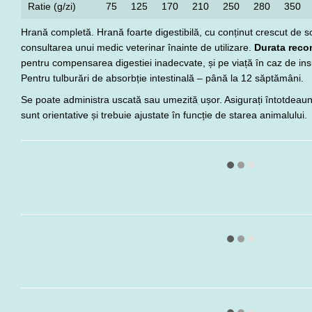
Ratie (g/zi)
75
125
170
210
250
280
350
Hrană completă. Hrană foarte digestibilă, cu conținut crescut de 
consultarea unui medic veterinar înainte de utilizare.
Durata reco
pentru compensarea digestiei inadecvate, și pe viață în caz de ins
Pentru tulburări de absorbție intestinală – până la 12 săptămâni.
Se poate administra uscată sau umezită ușor. Asigurați întotdeauna
sunt orientative și trebuie ajustate în funcție de starea animalului.