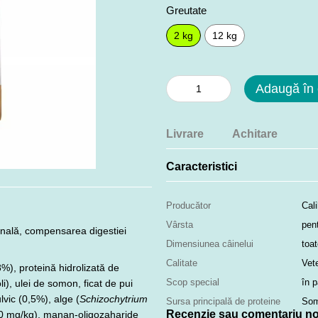
Greutate
2 kg
12 kg
Adaugă în
Livrare
Achitare
Caracteristici
Producător
Cali
Vârsta
pent
tinală, compensarea digestiei
Dimensiunea câinelui
toat
Calitate
Vete
), proteină hidrolizată de
Scop special
în p
), ulei de somon, ficat de pui
ulvic (0,5%), alge (
Schizochytrium
Sursa principală de proteine
So
Recenzie sau comentariu n
200 mg/kg), manan-oligozaharide