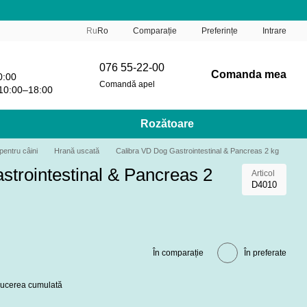
Comparație
Ru
Ro
Preferințe
Intrare
076 55-22-00
Comanda mea
0:00
Comandă apel
10:00–18:00
Rozătoare
pentru câini
Hrană uscată
Calibra VD Dog Gastrointestinal & Pancreas 2 kg
strointestinal & Pancreas 2
Articol
D4010
În comparație
În preferate
educerea cumulată