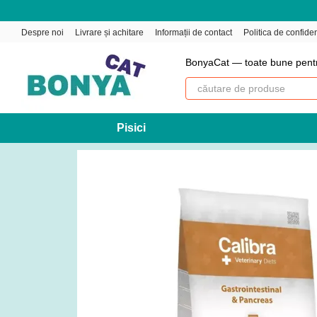
Mergi la conținutul principal
Despre noi
Livrare și achitare
Informații de contact
Politica de confiden
BonyaCat — toate bune pent
Pisici