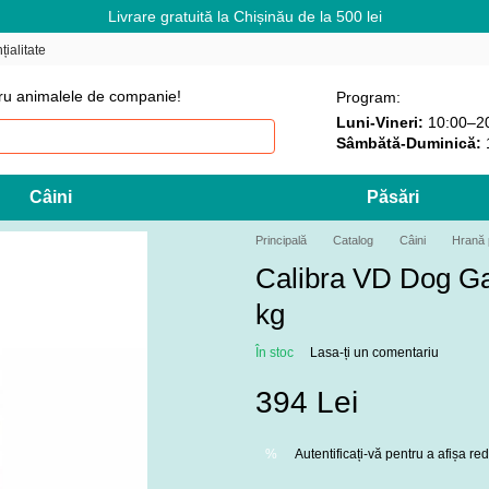
Livrare gratuită la Chișinău de la 500 lei
țialitate
ru animalele de companie!
Program:
Luni-Vineri:
10:00–2
Sâmbătă-Duminică:
Câini
Păsări
Principală
Catalog
Câini
Hrană 
Calibra VD Dog Ga
kg
În stoc
Lasa-ți un comentariu
394 Lei
Autentificați-vă
pentru a afișa r
%