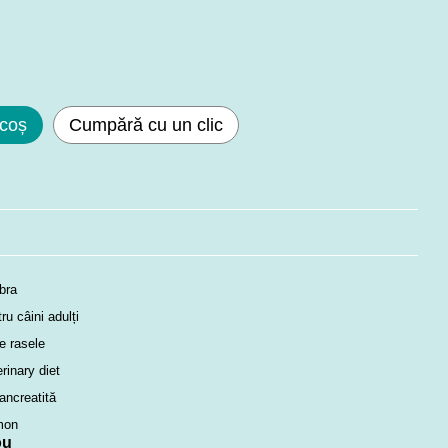
 coș
Cumpără cu un clic
bra
ru câini adulți
e rasele
rinary diet
ancreatită
mon
ou