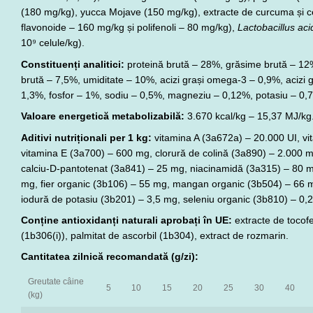
(180 mg/kg), yucca Mojave (150 mg/kg), extracte de curcuma și ce
flavonoide – 160 mg/kg și polifenoli – 80 mg/kg),
Lactobacillus aci
10⁹ celule/kg).
Constituenți analitici:
proteină brută – 28%, grăsime brută – 12%
brută – 7,5%, umiditate – 10%, acizi grași omega-3 – 0,9%, acizi 
1,3%, fosfor – 1%, sodiu – 0,5%, magneziu – 0,12%, potasiu – 0,
Valoare energetică metabolizabilă:
3.670 kcal/kg – 15,37 MJ/kg
Aditivi nutriționali per 1 kg:
vitamina A (3a672a) – 20.000 UI, vi
vitamina E (3a700) – 600 mg, clorură de colină (3a890) – 2.000 m
calciu-D-pantotenat (3a841) – 25 mg, niacinamidă (3a315) – 80 m
mg, fier organic (3b106) – 55 mg, mangan organic (3b504) – 66 
iodură de potasiu (3b201) – 3,5 mg, seleniu organic (3b810) – 0,
Conține antioxidanți naturali aprobați în UE:
extracte de tocofer
(1b306(i)), palmitat de ascorbil (1b304), extract de rozmarin.
Cantitatea zilnică recomandată (g/zi):
Greutate câine
5
10
15
20
25
30
40
(kg)