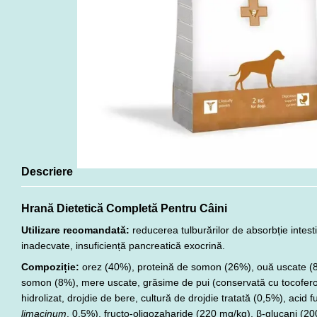
Descriere
Hrană Dietetică Completă Pentru Câini
Utilizare recomandată:
reducerea tulburărilor de absorbție intes
inadecvate, insuficiență pancreatică exocrină.
Compoziție:
orez (40%), proteină de somon (26%), ouă uscate (8%
somon (8%), mere uscate, grăsime de pui (conservată cu tocoferoli
hidrolizat, drojdie de bere, cultură de drojdie tratată (0,5%), acid f
limacinum
, 0,5%), fructo-oligozaharide (220 mg/kg), β-glucani (