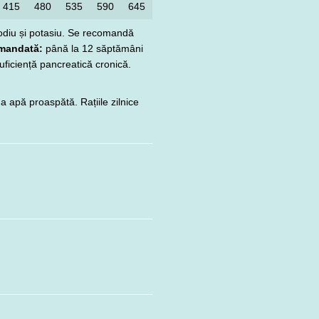
415
480
535
590
645
sodiu și potasiu. Se recomandă
mandată:
până la 12 săptămâni
uficiență pancreatică cronică.
 apă proaspătă. Rațiile zilnice