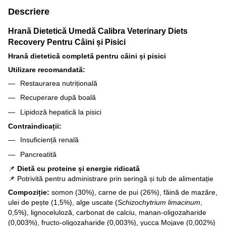
Descriere
Hrană Dietetică Umedă Calibra Veterinary Diets
Recovery Pentru Câini și Pisici
Hrană dietetică completă pentru câini și pisici
Utilizare recomandată:
Restaurarea nutrițională
Recuperare după boală
Lipidoză hepatică la pisici
Contraindicații:
Insuficiență renală
Pancreatită
📌
Dietă cu proteine și energie ridicată
📌 Potrivită pentru administrare prin seringă și tub de alimentație
Compoziție:
somon (30%), carne de pui (26%), făină de mazăre,
ulei de pește (1,5%), alge uscate (
Schizochytrium limacinum
,
0,5%), lignoceluloză, carbonat de calciu, manan-oligozaharide
(0,003%), fructo-oligozaharide (0,003%), yucca Mojave (0,002%)