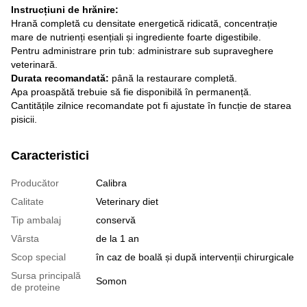
Instrucțiuni de hrănire:
Hrană completă cu densitate energetică ridicată, concentrație
mare de nutrienți esențiali și ingrediente foarte digestibile.
Pentru administrare prin tub: administrare sub supraveghere
veterinară.
Durata recomandată:
până la restaurare completă.
Apa proaspătă trebuie să fie disponibilă în permanență.
Cantitățile zilnice recomandate pot fi ajustate în funcție de starea
pisicii.
Caracteristici
Producător
Calibra
Calitate
Veterinary diet
Tip ambalaj
conservă
Vârsta
de la 1 an
Scop special
în caz de boală și după intervenții chirurgicale
Sursa principală
Somon
de proteine