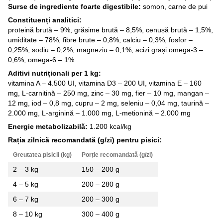
Surse de ingrediente foarte digestibile:
somon, carne de pui
Constituenți analitici:
proteină brută – 9%, grăsime brută – 8,5%, cenușă brută – 1,5%,
umiditate – 78%, fibre brute – 0,8%, calciu – 0,3%, fosfor –
0,25%, sodiu – 0,2%, magneziu – 0,1%, acizi grași omega-3 –
0,6%, omega-6 – 1%
Aditivi nutriționali per 1 kg:
vitamina A – 4.500 UI, vitamina D3 – 200 UI, vitamina E – 160
mg, L-carnitină – 250 mg, zinc – 30 mg, fier – 10 mg, mangan –
12 mg, iod – 0,8 mg, cupru – 2 mg, seleniu – 0,04 mg, taurină –
2.000 mg, L-arginină – 1.000 mg, L-metionină – 2.000 mg
Energie metabolizabilă:
1.200 kcal/kg
Rația zilnică recomandată (g/zi) pentru pisici:
Greutatea pisicii (kg)
Porție recomandată (g/zi)
2 – 3 kg
150 – 200 g
4 – 5 kg
200 – 280 g
6 – 7 kg
200 – 300 g
8 – 10 kg
300 – 400 g