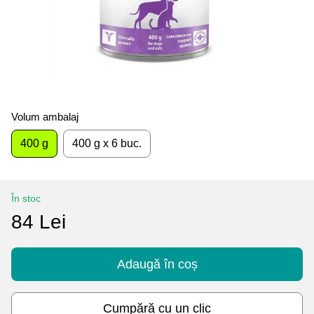
Volum ambalaj
400 g
400 g x 6 buc.
În stoc
84 Lei
Adaugă în coș
Cumpără cu un clic