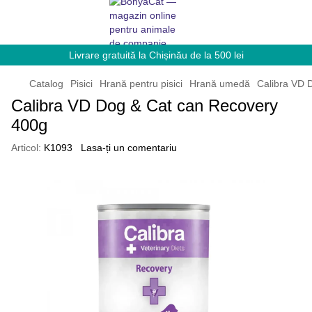
Livrare gratuită la Chișinău de la 500 lei
Catalog
Pisici
Hrană pentru pisici
Hrană umedă
Calibra VD 
Calibra VD Dog & Cat can Recovery
400g
Articol:
K1093
Lasa-ți un comentariu