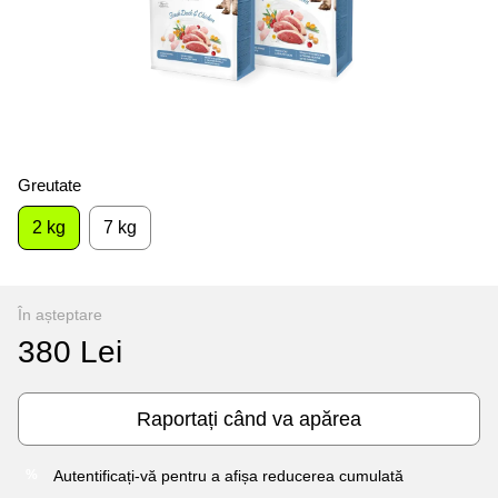
Greutate
2 kg
7 kg
În așteptare
380 Lei
Raportați când va apărea
Autentificați-vă
pentru a afișa reducerea cumulată
%