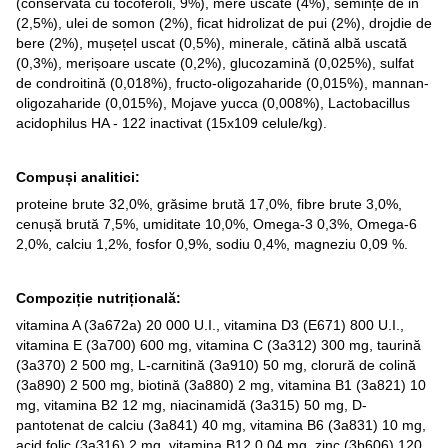
(conservată cu tocoferoli, 9%), mere uscate (4%), semințe de in
(2,5%), ulei de somon (2%), ficat hidrolizat de pui (2%), drojdie de
bere (2%), mușețel uscat (0,5%), minerale, cătină albă uscată
(0,3%), merișoare uscate (0,2%), glucozamină (0,025%), sulfat
de condroitină (0,018%), fructo-oligozaharide (0,015%), mannan-
oligozaharide (0,015%), Mojave yucca (0,008%), Lactobacillus
acidophilus HA - 122 inactivat (15x109 celule/kg).
Compuși analitici:
proteine brute 32,0%, grăsime brută 17,0%, fibre brute 3,0%,
cenușă brută 7,5%, umiditate 10,0%, Omega-3 0,3%, Omega-6
2,0%, calciu 1,2%, fosfor 0,9%, sodiu 0,4%, magneziu 0,09 %.
Compoziție nutrițională:
vitamina A (3a672a) 20 000 U.I., vitamina D3 (E671) 800 U.I.,
vitamina E (3a700) 600 mg, vitamina C (3a312) 300 mg, taurină
(3a370) 2 500 mg, L-carnitină (3a910) 50 mg, clorură de colină
(3a890) 2 500 mg, biotină (3a880) 2 mg, vitamina B1 (3a821) 10
mg, vitamina B2 12 mg, niacinamidă (3a315) 50 mg, D-
pantotenat de calciu (3a841) 40 mg, vitamina B6 (3a831) 10 mg,
acid folic (3a316) 2 mg, vitamina B12 0,04 mg, zinc (3b606) 120