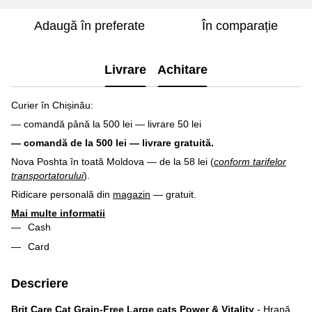
Adaugă în preferate
În comparație
Livrare
Achitare
Curier în Chișinău:
— comandă până la 500 lei — livrare 50 lei
— comandă de la 500 lei — livrare gratuită.
Nova Poshta în toată Moldova — de la 58 lei (
conform tarifelor
transportatorului
).
Ridicare personală din
magazin
— gratuit.
Mai multe informatii
Cash
Card
Descriere
Brit Care Cat Grain-Free Large cats Power & Vitality
- Hrană