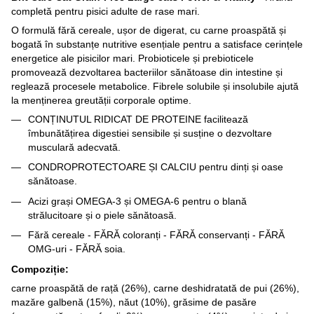
completă pentru pisici adulte de rase mari.
O formulă fără cereale, ușor de digerat, cu carne proaspătă și
bogată în substanțe nutritive esențiale pentru a satisface cerințele
energetice ale pisicilor mari. Probioticele și prebioticele
promovează dezvoltarea bacteriilor sănătoase din intestine și
reglează procesele metabolice. Fibrele solubile și insolubile ajută
la menținerea greutății corporale optime.
CONȚINUTUL RIDICAT DE PROTEINE facilitează
îmbunătățirea digestiei sensibile și susține o dezvoltare
musculară adecvată.
CONDROPROTECTOARE ȘI CALCIU pentru dinți și oase
sănătoase.
Acizi grași OMEGA-3 și OMEGA-6 pentru o blană
strălucitoare și o piele sănătoasă.
Fără cereale - FĂRĂ coloranți - FĂRĂ conservanți - FĂRĂ
OMG-uri - FĂRĂ soia.
Compoziție:
carne proaspătă de rață (26%), carne deshidratată de pui (26%),
mazăre galbenă (15%), năut (10%), grăsime de pasăre