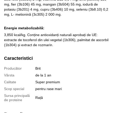
mg, fier (3b106) 45 mg, mangan (3b504) 55 mg, iodură de
potasiu (3b201) 4 mg, cupru (3b406) 10 mg, seleniu (3b8.10) 0,2
mg, L- metionină (3c305) 2 000 mg.
Energie metabolizabilă:
3,850 kcal/kg. Conține antioxidanți naturali aprobați de UE:
extracte de tocoferol din ulei vegetal (1b306), palmitat de ascorbil
(1b304) și extract de rozmarin.
Caracteristici
Producător
Brit
Vârsta
de la 1 an
Calitate
Super premium
Scop special
pentru rase mari
Sursa principală
Rață
de proteine