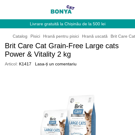
Livrare gratuită la Chișinău de la 500 lei
Catalog
Pisici
Hrană pentru pisici
Hrană uscată
Brit Care Ca
Brit Care Cat Grain-Free Large cats
Power & Vitality 2 kg
Articol:
K1417
Lasa-ți un comentariu