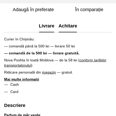
Adaugă în preferate
În comparație
Livrare
Achitare
Curier în Chișinău:
— comandă până la 500 lei — livrare 50 lei
— comandă de la 500 lei — livrare gratuită.
Nova Poshta în toată Moldova — de la 58 lei (
conform tarifelor
transportatorului
).
Ridicare personală din
magazin
— gratuit.
Mai multe informatii
Cash
Card
Descriere
Parfum de măr verde