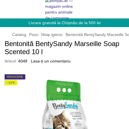
Livrare gratuită la Chișinău de la 500 lei
Catalog
Pisici
Nisip igienic
Bentonită BentySandy Marseille S
Bentonită BentySandy Marseille Soap
Scented 10 l
Articol:
4048
Lasa-ți un comentariu
REDUCERE
−11%