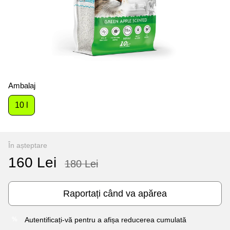
Ambalaj
10 l
În așteptare
160 Lei
180 Lei
Raportați când va apărea
Autentificați-vă
pentru a afișa reducerea cumulată
%