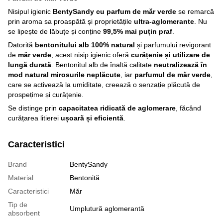
Nisipul igienic
BentySandy cu parfum de măr verde
se remarcă
prin aroma sa proaspătă și proprietățile
ultra-aglomerante
. Nu
se lipește de lăbuțe și conține
99,5% mai puțin praf
.
Datorită
bentonitului alb 100% natural
și parfumului revigorant
de
măr verde
, acest nisip igienic oferă
curățenie și utilizare de
lungă durată
. Bentonitul alb de înaltă calitate
neutralizează în
mod natural mirosurile neplăcute
, iar
parfumul de măr verde
,
care se activează la umiditate, creează o senzație plăcută de
prospețime și curățenie.
Se distinge prin
capacitatea ridicată de aglomerare
, făcând
curățarea litierei
ușoară și eficientă
.
Caracteristici
Brand
BentySandy
Material
Bentonită
Caracteristici
Măr
Tip de
Umplutură aglomerantă
absorbent