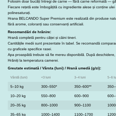
Folosim doar bucăți întregi de carne — fără carne reformată — găt
Fiecare rețetă este îmbogățită cu ingrediente alese și conține ulei 
polinesaturați.
Hrana BELCANDO Super Premium este realizată din produse natur
fără arome, coloranți sau conservanți artificiali.
Recomandări de hrănire:
Hrană completă pentru căței și câini tineri.
Cantitățile medii sunt prezentate în tabel. Se recomandă comparar
cu graficele specifice rasei.
Apa proaspătă trebuie să fie mereu disponibilă. După deschidere, p
Hrăniți la temperatura camerei.
Greutate estimată / Vârsta (luni) / Hrană umedă (g/zi):
Vârstă (luni)
<3 luni
3–4 luni
5–6 lu
5–10 kg
300–550*
350–600**
350–
10–20 kg
550–800
600–900
600–
20–35 kg
800–1000
900–1100
1000
35–65 kg
1000–1400
1100–1700
1200