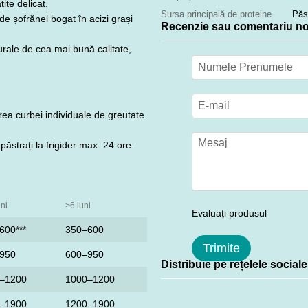
ite delicat.
Sursa principală de proteine
Păs
de șofrănel bogat în acizi grași
Recenzie sau comentariu n
ale de cea mai bună calitate,
ea curbei individuale de greutate
ăstrați la frigider max. 24 ore.
ni
>6 luni
Evaluați produsul
600***
350–600
Trimite
950
600–950
Distribuie pe rețelele sociale
–1200
1000–1200
–1900
1200–1900