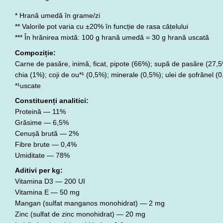
* Hrană umedă în grame/zi
** Valorile pot varia cu ±20% în funcție de rasa cățelului
*** În hrănirea mixtă: 100 g hrană umedă = 30 g hrană uscată
Compoziție:
Carne de pasăre, inimă, ficat, pipote (66%); supă de pasăre (27,5
chia (1%); coji de ou*¹ (0,5%); minerale (0,5%); ulei de șofrănel (
*¹uscate
Constituenți analitici:
Proteină — 11%
Grăsime — 6,5%
Cenușă brută — 2%
Fibre brute — 0,4%
Umiditate — 78%
Aditivi per kg:
Vitamina D3 — 200 UI
Vitamina E — 50 mg
Mangan (sulfat manganos monohidrat) — 2 mg
Zinc (sulfat de zinc monohidrat) — 20 mg