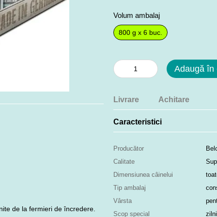
Volum ambalaj
800 g x 6 buc.
Adaugă în
Livrare
Achitare
Caracteristici
Producător
Bel
Calitate
Sup
Dimensiunea câinelui
toat
Tip ambalaj
con
Vârsta
pent
ite de la fermieri de încredere.
Scop special
ziln