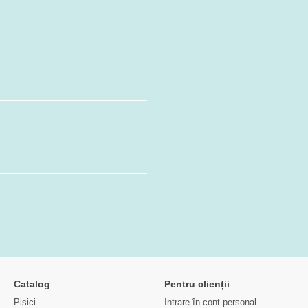
Catalog
Pentru clienții
Pisici
Intrare în cont personal