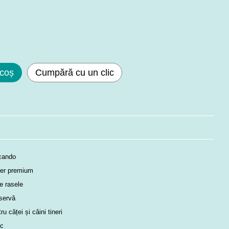
 coș
Cumpără cu un clic
cando
er premium
e rasele
servă
ru căței și câini tineri
ic