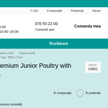
Comparație
Ru
Ro
Preferințe
Intrare
076 55-22-00
Comanda mea
0:00
Comandă apel
10:00–18:00
Rozătoare
pentru câini
Hrană umedă
 Egg , 800g x 6 buc.
emium Junior Poultry with
Articol
D3052
.
În comparație
În preferate
educerea cumulată