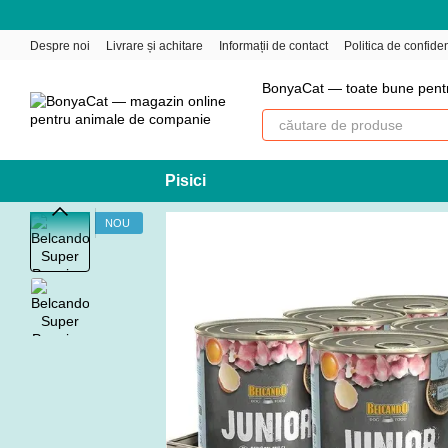
Mergi la conținutul principal
Despre noi
Livrare și achitare
Informații de contact
Politica de confiden
BonyaCat — toate bune pent
Pisici
NOU