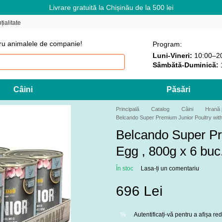
Livrare gratuită la Chișinău de la 500 lei
țialitate
ru animalele de companie!
Program:
Luni-Vineri:
10:00–2
Sâmbătă-Duminică:
Câini
Păsări
Principală
Catalog
Câini
Hrană 
Belcando Super Premium Junior Poultry with
Belcando Super Pr
Egg , 800g x 6 buc
În stoc
Lasa-ți un comentariu
696 Lei
Autentificați-vă
pentru a afișa r
%