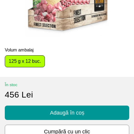
Volum ambalaj
125 g x 12 buc.
În stoc
456 Lei
Adaugă în coș
Cumpără cu un clic