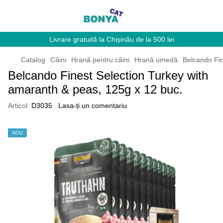
Livrare gratuită la Chișinău de la 500 lei
Catalog
Câini
Hrană pentru câini
Hrană umedă
Belcando Fin
Belcando Finest Selection Turkey with
amaranth & peas, 125g x 12 buc.
Articol:
D3035
Lasa-ți un comentariu
NOU