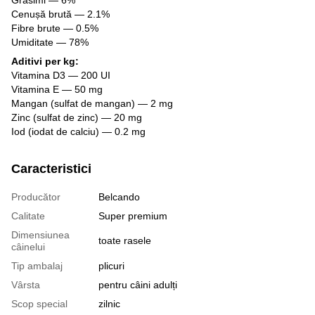
Grăsimi — 6%
Cenușă brută — 2.1%
Fibre brute — 0.5%
Umiditate — 78%
Aditivi per kg:
Vitamina D3 — 200 UI
Vitamina E — 50 mg
Mangan (sulfat de mangan) — 2 mg
Zinc (sulfat de zinc) — 20 mg
Iod (iodat de calciu) — 0.2 mg
Caracteristici
Producător
Belcando
Calitate
Super premium
Dimensiunea
toate rasele
câinelui
Tip ambalaj
plicuri
Vârsta
pentru câini adulți
Scop special
zilnic