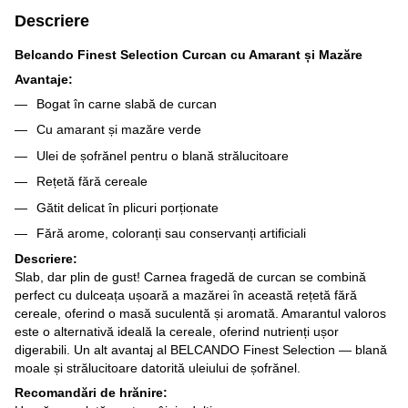
Descriere
Belcando Finest Selection Curcan cu Amarant și Mazăre
Avantaje:
Bogat în carne slabă de curcan
Cu amarant și mazăre verde
Ulei de șofrănel pentru o blană strălucitoare
Rețetă fără cereale
Gătit delicat în plicuri porționate
Fără arome, coloranți sau conservanți artificiali
Descriere:
Slab, dar plin de gust! Carnea fragedă de curcan se combină
perfect cu dulceața ușoară a mazărei în această rețetă fără
cereale, oferind o masă suculentă și aromată. Amarantul valoros
este o alternativă ideală la cereale, oferind nutrienți ușor
digerabili. Un alt avantaj al BELCANDO Finest Selection — blană
moale și strălucitoare datorită uleiului de șofrănel.
Recomandări de hrănire: