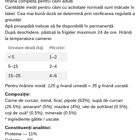
Hrană completă pentru câini adulți.
Cantitățile medii pentru câini cu activitate normală sunt indicate în
tabel. Cea mai bună doză se determină prin verificarea regulată a
greutății.
Apă proaspătă trebuie să fie disponibilă în permanență.
După deschidere, păstrați la frigider maximum 24 de ore. Hrăniți
la temperatura camerei.
Greutate ideală (kg)
Plicuri/zi
< 5
1–2
5–15
2–4
15–25
4–6
Pentru hrănire mixtă: 125 g hrană umedă = 35 g hrană uscată.
Compoziție:
Carne de curcan, inimă, ficat, pipote (63%); supă de curcan
(26.5%); amarant* (5%); mazăre (4%); ulei de șofrănel (0.5%);
coji de ouă* (0.5%); minerale (0.5%)
* ingrediente gătite / uscate
Constituenți analitici:
Proteine — 11%