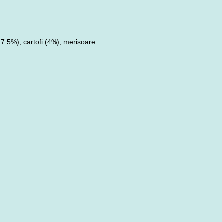
27.5%); cartofi (4%); merișoare