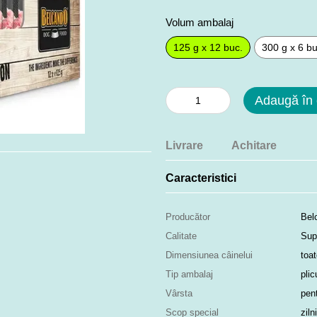
Volum ambalaj
125 g x 12 buc.
300 g x 6 bu
Adaugă în
Livrare
Achitare
Caracteristici
Producător
Bel
Calitate
Sup
Dimensiunea câinelui
toat
Tip ambalaj
plic
Vârsta
pent
Scop special
ziln