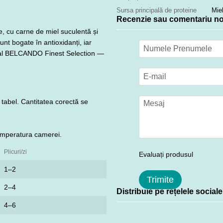
Sursa principală de proteine
Mie
Recenzie sau comentariu n
e, cu carne de miel suculentă și
unt bogate în antioxidanți, iar
iu al BELCANDO Finest Selection —
n tabel. Cantitatea corectă se
temperatura camerei.
Plicuri/zi
Evaluați produsul
1–2
Trimite
2–4
Distribuie pe rețelele sociale
4–6