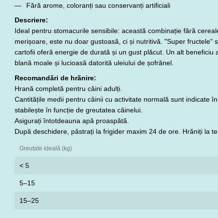
Fără arome, coloranți sau conservanți artificiali
Descriere:
Ideal pentru stomacurile sensibile: această combinație fără cereal
merișoare, este nu doar gustoasă, ci și nutritivă. "Super fructele" s
cartofii oferă energie de durată și un gust plăcut. Un alt benefic
blană moale și lucioasă datorită uleiului de șofrănel.
Recomandări de hrănire:
Hrană completă pentru câini adulți.
Cantitățile medii pentru câinii cu activitate normală sunt indicate î
stabilește în funcție de greutatea câinelui.
Asigurați întotdeauna apă proaspătă.
După deschidere, păstrați la frigider maxim 24 de ore. Hrăniți la 
Greutate ideală (kg)
< 5
5–15
15–25