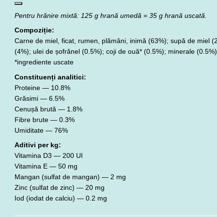
Pentru hrănire mixtă: 125 g hrană umedă = 35 g hrană uscată.
Compoziție:
Carne de miel, ficat, rumen, plămâni, inimă (63%); supă de miel (
(4%); ulei de șofrănel (0.5%); coji de ouă* (0.5%); minerale (0.5%)
*ingrediente uscate
Constituenți analitici:
Proteine — 10.8%
Grăsimi — 6.5%
Cenușă brută — 1.8%
Fibre brute — 0.3%
Umiditate — 76%
Aditivi per kg:
Vitamina D3 — 200 UI
Vitamina E — 50 mg
Mangan (sulfat de mangan) — 2 mg
Zinc (sulfat de zinc) — 20 mg
Iod (iodat de calciu) — 0.2 mg