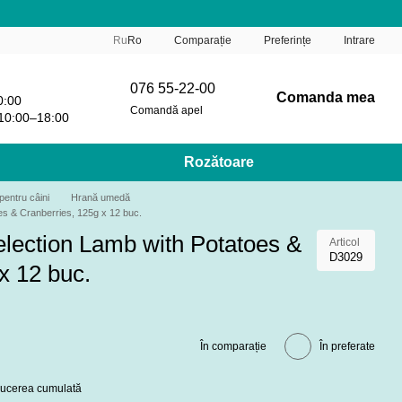
Comparație
Ru
Ro
Preferințe
Intrare
076 55-22-00
Comanda mea
0:00
Comandă apel
10:00–18:00
Rozătoare
pentru câini
Hrană umedă
es & Cranberries, 125g x 12 buc.
election Lamb with Potatoes &
Articol
D3029
x 12 buc.
În comparație
În preferate
educerea cumulată