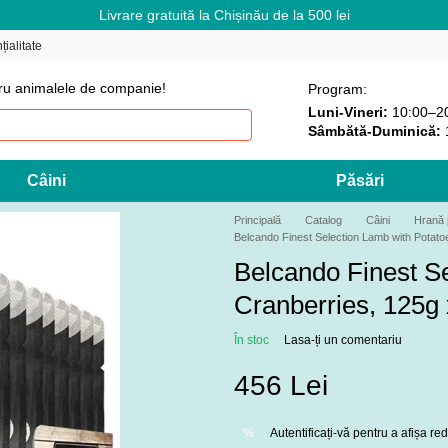
Livrare gratuită la Chișinău de la 500 lei
țialitate
ru animalele de companie!
Program:
Luni-Vineri:
10:00–2
Sâmbătă-Duminică:
Câini
Păsări
Principală
Catalog
Câini
Hrană 
Belcando Finest Selection Lamb with Potato
Belcando Finest S
Cranberries, 125g 
În stoc
Lasa-ți un comentariu
456 Lei
Autentificați-vă
pentru a afișa r
%