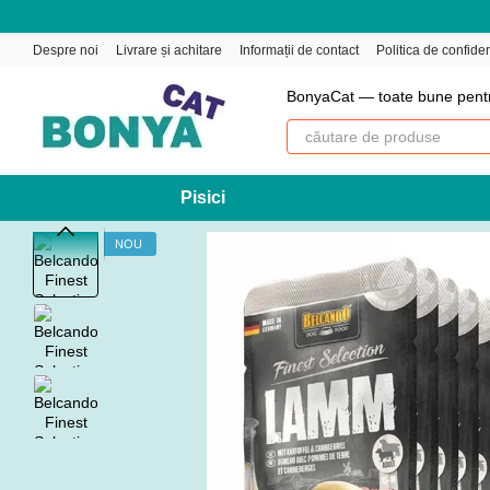
Mergi la conținutul principal
Despre noi
Livrare și achitare
Informații de contact
Politica de confiden
BonyaCat — toate bune pent
Pisici
NOU