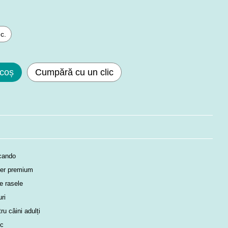
c.
 coș
Cumpără cu un clic
cando
er premium
e rasele
uri
ru câini adulți
ic