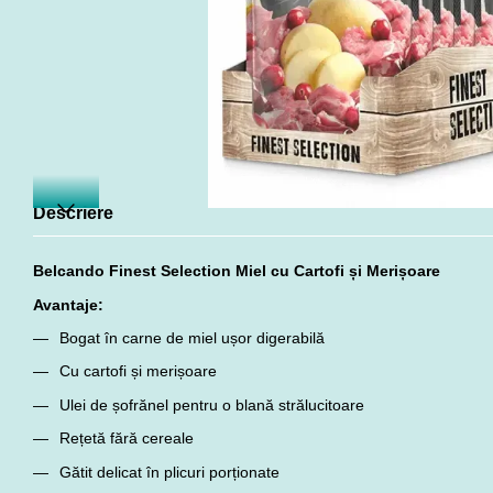
Descriere
Belcando Finest Selection Miel cu Cartofi și Merișoare
Avantaje:
Bogat în carne de miel ușor digerabilă
Cu cartofi și merișoare
Ulei de șofrănel pentru o blană strălucitoare
Rețetă fără cereale
Gătit delicat în plicuri porționate