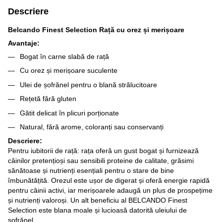
Descriere
Belcando Finest Selection Rață cu orez și merișoare
Avantaje:
Bogat în carne slabă de rață
Cu orez și merișoare suculente
Ulei de șofrănel pentru o blană strălucitoare
Rețetă fără gluten
Gătit delicat în plicuri porționate
Natural, fără arome, coloranți sau conservanți
Descriere:
Pentru iubitorii de rață: rața oferă un gust bogat și furnizează
câinilor pretențioși sau sensibili proteine de calitate, grăsimi
sănătoase și nutrienți esențiali pentru o stare de bine
îmbunătățită. Orezul este ușor de digerat și oferă energie rapidă
pentru câinii activi, iar merișoarele adaugă un plus de prospețime
și nutrienți valoroși. Un alt beneficiu al BELCANDO Finest
Selection este blana moale și lucioasă datorită uleiului de
șofrănel.