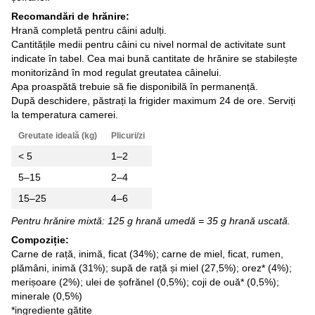
Recomandări de hrănire:
Hrană completă pentru câini adulți.
Cantitățile medii pentru câini cu nivel normal de activitate sunt
indicate în tabel. Cea mai bună cantitate de hrănire se stabilește
monitorizând în mod regulat greutatea câinelui.
Apa proaspătă trebuie să fie disponibilă în permanență.
După deschidere, păstrați la frigider maximum 24 de ore. Serviți
la temperatura camerei.
Greutate ideală (kg)
Plicuri/zi
< 5
1–2
5–15
2–4
15–25
4–6
Pentru hrănire mixtă: 125 g hrană umedă = 35 g hrană uscată.
Compoziție:
Carne de rață, inimă, ficat (34%); carne de miel, ficat, rumen,
plămâni, inimă (31%); supă de rață și miel (27,5%); orez* (4%);
merișoare (2%); ulei de șofrănel (0,5%); coji de ouă* (0,5%);
minerale (0,5%)
*ingrediente gătite