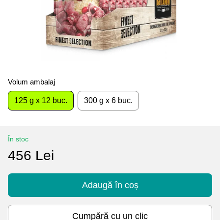
Volum ambalaj
125 g x 12 buc.
300 g x 6 buc.
În stoc
456 Lei
Adaugă în coș
Cumpără cu un clic