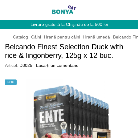
Livrare gratuită la Chișinău de la 500 lei
Catalog
Câini
Hrană pentru câini
Hrană umedă
Belcando Fin
Belcando Finest Selection Duck with
rice & lingonberry, 125g x 12 buc.
Articol:
D3025
Lasa-ți un comentariu
NOU