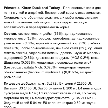
Primordial Kitten Duck and Turkey
- Полноценный корм для
котят с уткой и индейкой. Беззерновой корм класса холистик.
Специально отобранные виды мяса и рыбы поддерживают
низкий гликемический индекс, гарантируют высокую
аппетитность и перевариваемость корма.
Состав:
свежее мясо индейки (35%), дегидрированное
куриное мясо (15%), горошек, картофель, дегидрированное
утиное мясо (10%), куриный и индюшачий жир (9%), рыбная
мука (3%), бобы обыкновенные, льняное семя (2%), сушеная
мякоть свеклы, гидролизат печени, дрожжи, мука из морских
водорослей (0,3%), дрожжевые продукты (MOS 0,2%), юкка
Шидигера (0,033%), концентрат леспедецы головчатой
(Lespediza capitata Mich. 0,028%), концентрат черники
обыкновенной (Vaccinium myrtillus L.) (0,016%), экстракт
розмарина.
Пищевые добавки на кг:
3a672a Витамин A 21500 UI,
Витамин D3 1450 UI, 3a700 Витамин E 200 мг, E4 пентагидрат
сульфата меди 67 мг, E1 карбонат железа 70 мг, E5 оксид
марганца 88 мг, E6 моногидрат сульфата цинка 211 мг, E2
йодистый калий 5,04 мг, E8 селенит натрия 0,39 мг, таурин
2000 мг.