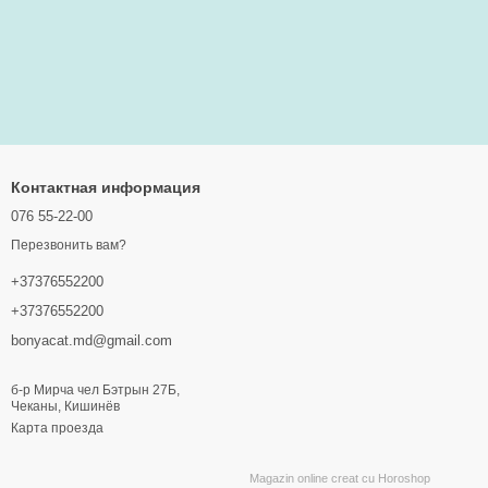
Контактная информация
076 55-22-00
Перезвонить вам?
+37376552200
+37376552200
bonyacat.md@gmail.com
б-р Мирча чел Бэтрын 27Б,
Чеканы, Кишинёв
Карта проезда
Magazin online creat cu Horoshop