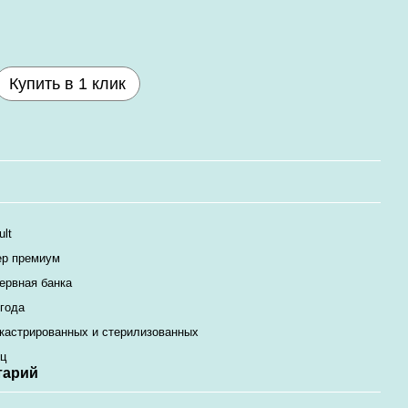
Купить в 1 клик
ult
ер премиум
ервная банка
 года
кастрированных и стерилизованных
ц
тарий