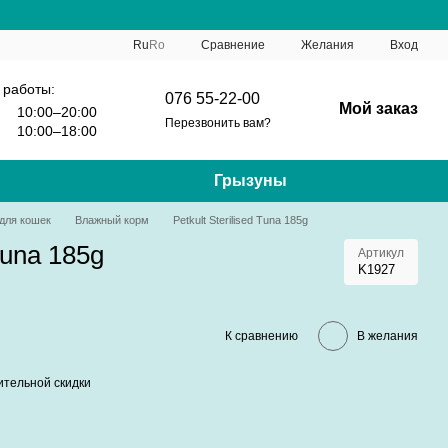
Сравнение
Ru
Ro
Желания
Вход
 работы:
076 55-22-00
Мой заказ
10:00–20:00
Перезвонить вам?
10:00–18:00
Грызуны
для кошек
Влажный корм
Petkult Sterilised Tuna 185g
 Tuna 185g
Артикул
K1927
К сравнению
В желания
тельной скидки