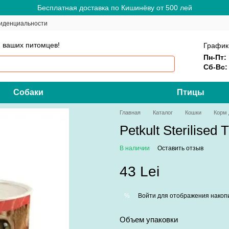
Бесплатная доставка по Кишинёву от 500 лей
иденциальности
 ваших питомцев!
График
Пн-Пт:
Сб-Вс:
Собаки
Птицы
Главная
Каталог
Кошки
Корм 
Petkult Sterilised
В наличии
Оставить отзыв
43 Lei
Войти
для отображения накопи
%
Объем упаковки