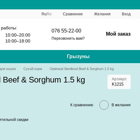
Сравнение
Ru
Ro
Желания
Вход
 работы:
076 55-22-00
Мой заказ
10:00–20:00
Перезвонить вам?
10:00–18:00
Грызуны
для кошек
Сухой корм
Optimeal Sterilised Beef & Sorghum 1.5 kg
d Beef & Sorghum 1.5 kg
Артикул
K1215
К сравнению
В желания
тельной скидки