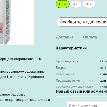
1,5 кг
4 кг
10 кг
Сообщить, когда появи
Доставка
Оплата
Характеристики
корм для стерилизованных
Производитель
Opti
Возраст
от 1
лансированному содержанию
Класс корма
Суп
аря L-карнитину. Укрепляет
Предназначение
для 
Основной источник белка
Говя
Новый отзыв или коммен
раняет здоровье
ой концентрацией кристаллов и