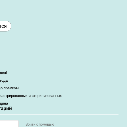
тся
meal
 года
ер премиум
кастрированных и стерилизованных
дина
тарий
Войти с помощью