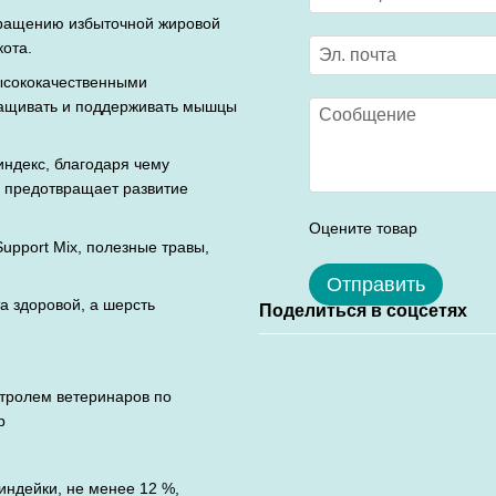
вращению избыточной жировой
ота.
ысококачественными
ащивать и поддерживать мышцы
индекс, благодаря чему
е предотвращает развитие
Оцените товар
upport Mix, полезные травы,
Отправить
а здоровой, а шерсть
Поделиться в соцсетях
тролем ветеринаров по
p
индейки, не менее 12 %,