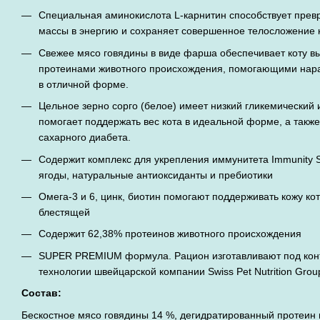
Специальная аминокислота L-карнитин способствует пре
массы в энергию и сохраняет совершенное телосложение к
Свежее мясо говядины в виде фарша обеспечивает коту в
протеинами животного происхождения, помогающими нар
в отличной форме.
Цельное зерно сорго (белое) имеет низкий гликемический 
помогает поддержать вес кота в идеальной форме, а такж
сахарного диабета.
Содержит комплекс для укрепления иммунитета Immunity S
ягоды, натуральные антиоксиданты и пребиотики
Омега-3 и 6, цинк, биотин помогают поддерживать кожу кот
блестящей
Содержит 62,38% протеинов животного происхождения
SUPER PREMIUM формула. Рацион изготавливают под кон
технологии швейцарской компании Swiss Pet Nutrition Grou
Состав:
Бескостное мясо говядины 14 %, дегидратированный протеин 