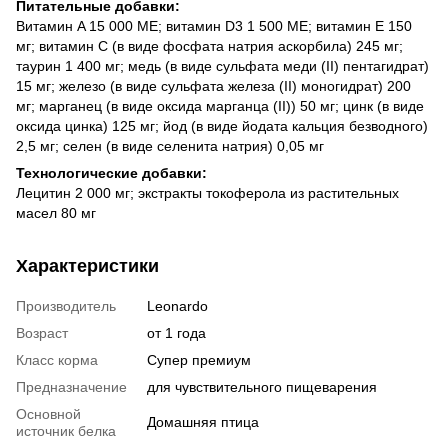
Питательные добавки:
Витамин A 15 000 МЕ; витамин D3 1 500 МЕ; витамин E 150
мг; витамин C (в виде фосфата натрия аскорбила) 245 мг;
таурин 1 400 мг; медь (в виде сульфата меди (II) пентагидрат)
15 мг; железо (в виде сульфата железа (II) моногидрат) 200
мг; марганец (в виде оксида марганца (II)) 50 мг; цинк (в виде
оксида цинка) 125 мг; йод (в виде йодата кальция безводного)
2,5 мг; селен (в виде селенита натрия) 0,05 мг
Технологические добавки:
Лецитин 2 000 мг; экстракты токоферола из растительных
масел 80 мг
Характеристики
Производитель
Leonardo
Возраст
от 1 года
Класс корма
Супер премиум
Предназначение
для чувствительного пищеварения
Основной
Домашняя птица
источник белка