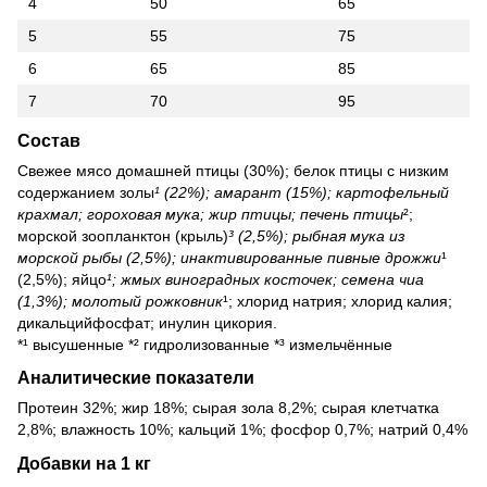
4
50
65
5
55
75
6
65
85
7
70
95
Состав
Свежее мясо домашней птицы (30%); белок птицы с низким
содержанием золы
¹ (22%); амарант (15%); картофельный
крахмал; гороховая мука; жир птицы; печень птицы
²;
морской зоопланктон (крыль)
³ (2,5%); рыбная мука из
морской рыбы (2,5%); инактивированные пивные дрожжи
¹
(2,5%); яйцо
¹; жмых виноградных косточек; семена чиа
(1,3%); молотый рожковник
¹; хлорид натрия; хлорид калия;
дикальцийфосфат; инулин цикория.
*¹ высушенные *² гидролизованные *³ измельчённые
Аналитические показатели
Протеин 32%; жир 18%; сырая зола 8,2%; сырая клетчатка
2,8%; влажность 10%; кальций 1%; фосфор 0,7%; натрий 0,4%
Добавки на 1 кг