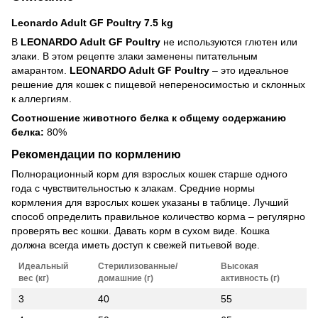
Leonardo Adult GF Poultry 7.5 kg
В
LEONARDO Adult GF Poultry
не используются глютен или
злаки. В этом рецепте злаки заменены питательным
амарантом.
LEONARDO Adult GF Poultry
– это идеальное
решение для кошек с пищевой непереносимостью и склонных
к аллергиям.
Соотношение животного белка к общему содержанию
белка:
80%
Рекомендации по кормлению
Полнорационный корм для взрослых кошек старше одного
года с чувствительностью к злакам. Средние нормы
кормления для взрослых кошек указаны в таблице. Лучший
способ определить правильное количество корма – регулярно
проверять вес кошки. Давать корм в сухом виде. Кошка
должна всегда иметь доступ к свежей питьевой воде.
Идеальный
Стерилизованные/
Высокая
вес (кг)
домашние (г)
активность (г)
3
40
55