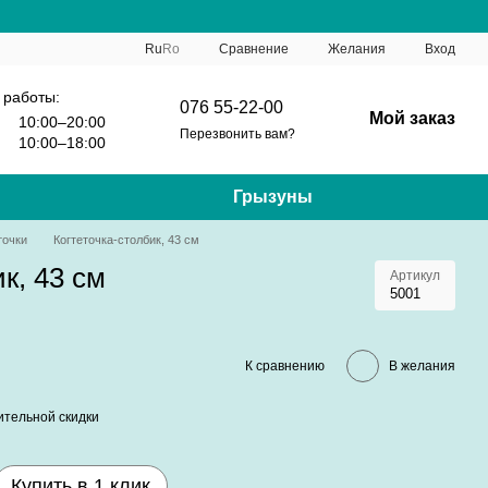
Сравнение
Ru
Ro
Желания
Вход
 работы:
076 55-22-00
Мой заказ
10:00–20:00
Перезвонить вам?
10:00–18:00
Грызуны
точки
Когтеточка-столбик, 43 см
к, 43 см
Артикул
5001
К сравнению
В желания
тельной скидки
Купить в 1 клик