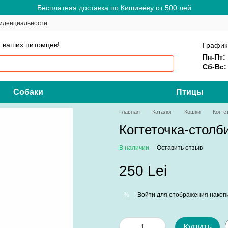
Бесплатная доставка по Кишинёву от 500 лей
иденциальности
 ваших питомцев!
График
Пн-Пт:
Сб-Вс:
Собаки
Птицы
Главная
Каталог
Кошки
Когте
Когтеточка-столби
В наличии
Оставить отзыв
250 Lei
Войти
для отображения накопи
%
Купить