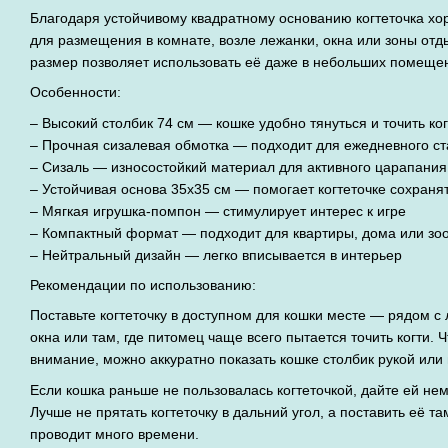
Благодаря устойчивому квадратному основанию когтеточка хор
для размещения в комнате, возле лежанки, окна или зоны от
размер позволяет использовать её даже в небольших помеще
Особенности:
– Высокий столбик 74 см — кошке удобно тянуться и точить ко
– Прочная сизалевая обмотка — подходит для ежедневного ст
– Сизаль — износостойкий материал для активного царапания
– Устойчивая основа 35x35 см — помогает когтеточке сохраня
– Мягкая игрушка-помпон — стимулирует интерес к игре
– Компактный формат — подходит для квартиры, дома или зоо
– Нейтральный дизайн — легко вписывается в интерьер
Рекомендации по использованию:
Поставьте когтеточку в доступном для кошки месте — рядом с
окна или там, где питомец чаще всего пытается точить когти.
внимание, можно аккуратно показать кошке столбик рукой или
Если кошка раньше не пользовалась когтеточкой, дайте ей не
Лучше не прятать когтеточку в дальний угол, а поставить её т
проводит много времени.