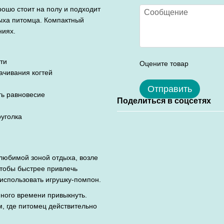
ошо стоит на полу и подходит
дыха питомца. Компактный
ниях.
гти
Оцените товар
ачивания когтей
Отправить
ть равновесие
Поделиться в соцсетях
уголка
 любимой зоной отдыха, возле
 Чтобы быстрее привлечь
 использовать игрушку-помпон.
много времени привыкнуть.
ам, где питомец действительно