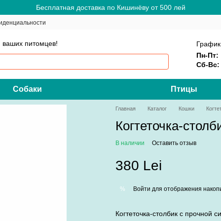
Бесплатная доставка по Кишинёву от 500 лей
иденциальности
 ваших питомцев!
График
Пн-Пт:
Сб-Вс:
Собаки
Птицы
Главная
Каталог
Кошки
Когте
Когтеточка-столб
В наличии
Оставить отзыв
380 Lei
Войти
для отображения накопи
%
Когтеточка-столбик с прочной 