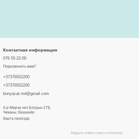
Контактная информация
076 55-22-00
Перезвонить вам?
+37376552200
+37376552200
bonyacat.md@gmail.com
б-р Мирча чел Бэтрын 27Б,
Чеканы, Кишинёв
Карта проезда
Magazin online creat cu Horoshop