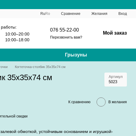
Сравнение
Ru
Ro
Желания
Вход
 работы:
076 55-22-00
Мой заказ
10:00–20:00
Перезвонить вам?
10:00–18:00
Грызуны
точки
Когтеточка-столбик 35x35x74 см
ик 35x35x74 см
Артикул
5023
К сравнению
В желания
тельной скидки
сизалевой обмоткой, устойчивым основанием и игрушкой-