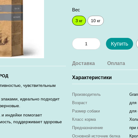
Вес
3 кг
10 кг
Купить
Доставка
Оплата
ОРОД
Характеристики
ктивностью, чувствительным
Производитель
Gran
 злаками, идеально подходит
Возраст
для 
зерновые.
Размер собаки
для 
 и индейки помогает
Класс корма
Хол
мость, поддерживает здоровье
Предназначение
при 
Основной источник белка
Кро