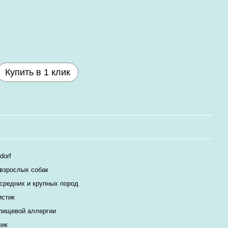
Купить в 1 клик
dorf
взрослых собак
средних и крупных пород
истик
пищевой аллергии
лик