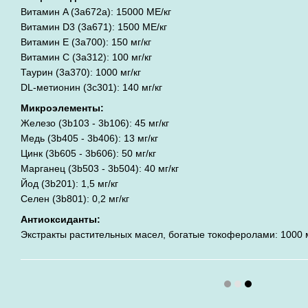
Витамин A (3a672a): 15000 МЕ/кг
Витамин D3 (3a671): 1500 МЕ/кг
Витамин E (3a700): 150 мг/кг
Витамин C (3a312): 100 мг/кг
Таурин (3a370): 1000 мг/кг
DL-метионин (3c301): 140 мг/кг
Микроэлементы:
Железо (3b103 - 3b106): 45 мг/кг
Медь (3b405 - 3b406): 13 мг/кг
Цинк (3b605 - 3b606): 50 мг/кг
Марганец (3b503 - 3b504): 40 мг/кг
Йод (3b201): 1,5 мг/кг
Селен (3b801): 0,2 мг/кг
Антиоксиданты:
Экстракты растительных масел, богатые токоферолами: 1000 м