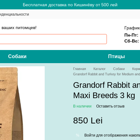
Бесплатная доставка по Кишинёву от 500 лей
иденциальности
 ваших питомцев!
График
Пн-Пт:
Сб-Вс:
Собаки
Птицы
Главная
Каталог
Собаки
Корм
Grandorf Rabbit and Turkey for Medium an
Grandorf Rabbit a
Maxi Breeds 3 kg
В наличии
Оставить отзыв
850 Lei
Войти
для отображения накопи
%