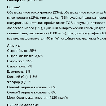
Состав:
Обезвоженное мясо кролика (23%), обезвоженное мясо индейк
мясо кролика (12%), жир индейки (6%), сушёный шпинат, поро
(натуральный источник пребиотиков: FOS и инулин), рожковая
лососевое масло (1%), сушёный антарктический криль (натура
семена льна, глюкозамин (1500 мг/кг), хондроитинсульфат (10
(метилсульфонилметан, 40 мг/кг), сушёная клюква, юкка Моха
Анализ:
Сырой белок: 25%
Сырая клетчатка: 3,5%
Сырой жир: 15%
Сырая зола: 7%
Влажность: 9%
Кальций (Ca): 1,3%
Фосфор (P): 1%
Омега-6 жирные кислоты: 2,6%
Омега-3 жирные кислоты: 0,6%
Мета-болическая энергия: 4120 ккал/кг
Пищевые добавки: