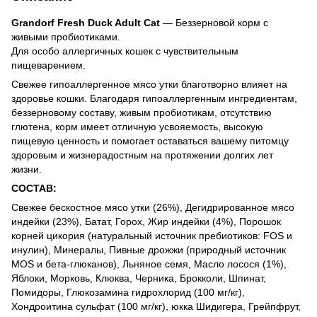
Grandorf Fresh Duck Adult Cat
— Беззерновой корм с
живыми пробиотиками.
Для особо аллергичных кошек с чувствительным
пищеварением.
Свежее гипоаллергенное мясо утки благотворно влияет на
здоровье кошки. Благодаря гипоаллергенным ингредиентам,
беззерновому составу, живым пробиотикам, отсутствию
глютена, корм имеет отличную усвояемость, высокую
пищевую ценность и помогает оставаться вашему питомцу
здоровым и жизнерадостным на протяжении долгих лет
жизни.
СОСТАВ:
Свежее бескостное мясо утки (26%), Дегидрированное мясо
индейки (23%), Батат, Горох, Жир индейки (4%), Порошок
корней цикория (натуральный источник пребиотиков: FOS и
инулин), Минералы, Пивные дрожжи (природный источник
MOS и бета-глюканов), Льняное семя, Масло лосося (1%),
Яблоки, Морковь, Клюква, Черника, Брокколи, Шпинат,
Помидоры, Глюкозамина гидрохлорид (100 мг/кг),
Хондроитина сульфат (100 мг/кг), юкка Шидигера, Грейпфрут,