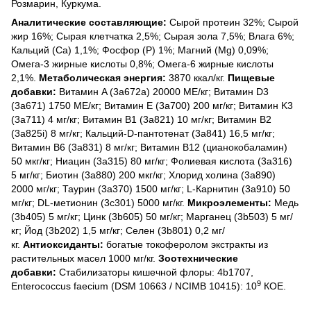
Розмарин, Куркума.
Аналитические составляющие:
Сырой протеин 32%; Сырой
жир 16%; Сырая клетчатка 2,5%; Сырая зола 7,5%; Влага 6%;
Кальций (Са) 1,1%; Фосфор (P) 1%; Магний (Mg) 0,09%;
Омега-3 жирные кислоты 0,8%; Омега-6 жирные кислоты
2,1%.
Метаболическая энергия:
3870 ккал/кг.
Пищевые
добавки:
Витамин A (3a672a) 20000 МЕ/кг; Витамин D3
(3а671) 1750 МЕ/кг; Витамин Е (3а700) 200 мг/кг; Витамин K3
(3a711) 4 мг/кг; Витамин B1 (3a821) 10 мг/кг; Витамин B2
(3a825i) 8 мг/кг; Кальций-D-пантотенат (3a841) 16,5 мг/кг;
Витамин B6 (3a831) 8 мг/кг; Витамин B12 (цианокобаламин)
50 мкг/кг; Ниацин (3a315) 80 мг/кг; Фолиевая кислота (3a316)
5 мг/кг; Биотин (3a880) 200 мкг/кг; Хлорид холина (3a890)
2000 мг/кг; Таурин (3a370) 1500 мг/кг; L-Карнитин (3a910) 50
мг/кг; DL-метионин (3c301) 5000 мг/кг.
Микроэлементы:
Медь
(3b405) 5 мг/кг; Цинк (3b605) 50 мг/кг; Марганец (3b503) 5 мг/
кг; Йод (3b202) 1,5 мг/кг; Селен (3b801) 0,2 мг/
кг.
Антиоксиданты:
богатые токоферолом экстракты из
растительных масел 1000 мг/кг.
Зоотехнические
добавки:
Стабилизаторы кишечной флоры: 4b1707,
9
Enterococcus faecium (DSM 10663 / NCIMB 10415): 10
КОЕ.