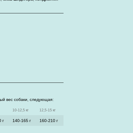
лый вес собаки, следующая:
10-12,5 кг
12,5-15 кг
 г
140-165 г
160-210 г