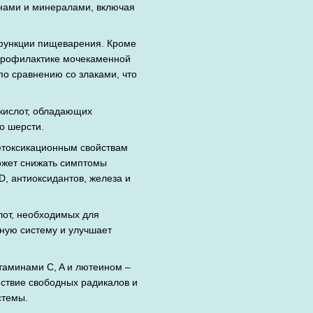
нами и минералами, включая
 функции пищеварения. Кроме
 профилактике мочекаменной
по сравнению со злаками, что
кислот, обладающих
о шерсти.
етоксикационным свойствам
ожет снижать симптомы
D, антиоксидантов, железа и
лот, необходимых для
ную систему и улучшает
таминами C, A и лютеином –
ствие свободных радикалов и
стемы.