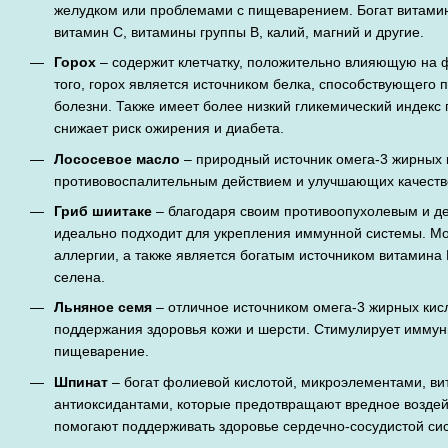
желудком или проблемами с пищеварением. Богат витами
витамин C, витамины группы B, калий, магний и другие.
Горох
– содержит клетчатку, положительно влияющую на
того, горох является источником белка, способствующего
болезни. Также имеет более низкий гликемический индекс 
снижает риск ожирения и диабета.
Лососевое масло
– природный источник омега-3 жирных 
противовоспалительным действием и улучшающих качеств
Гриб шиитаке
– благодаря своим противоопухолевым и д
идеально подходит для укрепления иммунной системы. М
аллергии, а также является богатым источником витамина 
селена.
Льняное семя
– отличное источником омега-3 жирных кис
поддержания здоровья кожи и шерсти. Стимулирует иммун
пищеварение.
Шпинат
– богат фолиевой кислотой, микроэлементами, ви
антиоксидантами, которые предотвращают вредное воздей
помогают поддерживать здоровье сердечно-сосудистой си