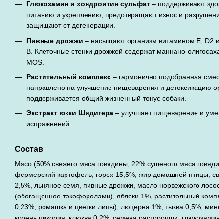
Глюкозамин и хондроитин сульфат
– поддерживают здор
питанию и укреплению, предотвращают износ и разрушени
защищают от дегенерации.
Пивные дрожжи
– насыщают организм витамином Е, D2 и
B. Клеточные стенки дрожжей содержат маннано-олигосах
MOS.
Растительный комплекс
– гармонично подобранная смесь
направлено на улучшение пищеварения и детоксикацию ор
поддерживается общий жизненный тонус собаки.
Экстракт юкки Шидигера
– улучшает пищеварение и уме
испражнений.
Состав
Мясо (50% свежего мяса говядины, 22% сушеного мяса говяди
фермерский картофель, горох 15,5%, жир домашней птицы, св
2,5%, льняное семя, пивные дрожжи, масло норвежского лосо
(обогащенное токоферолами), яблоки 1%, растительный компл
0,23%, ромашка и цветки липы), люцерна 1%, тыква 0,5%, мин
корень цикория, клюква 0,2%, семена расторопши, глюкозами