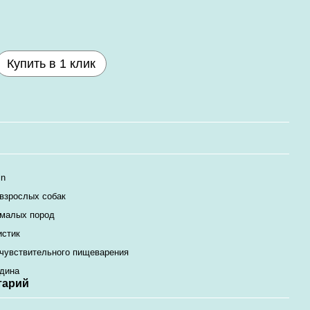
Купить в 1 клик
in
взрослых собак
 малых пород
истик
чувствительного пищеварения
дина
тарий