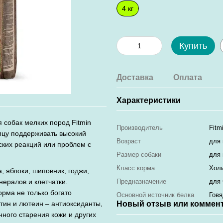
4 кг
Купить
Доставка
Оплата
Характеристики
собак мелких пород Fitmin
Производитель
Fitm
имцу поддерживать высокий
Возраст
для 
ских реакций или проблем с
Размер собаки
для
Класс корма
Хол
, яблоки, шиповник, годжи,
ералов и клетчатки.
Предназначение
для 
орма не только богато
Основной источник белка
Говя
тин и лютеин – антиоксиданты,
Новый отзыв или коммен
ного старения кожи и других