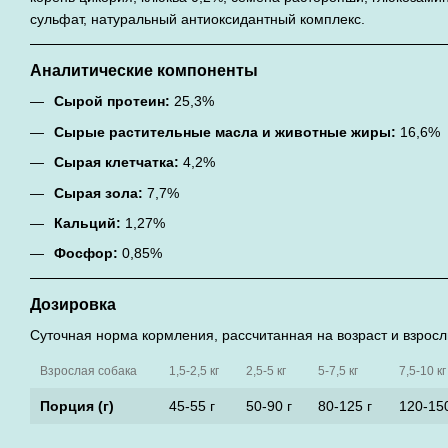
сульфат, натуральный антиоксидантный комплекс.
Аналитические компоненты
Сырой протеин:
25,3%
Сырые растительные масла и животные жиры:
16,6%
Сырая клетчатка:
4,2%
Сырая зола:
7,7%
Кальций:
1,27%
Фосфор:
0,85%
Дозировка
Суточная норма кормления, рассчитанная на возраст и взрос
Взрослая собака
1,5-2,5 кг
2,5-5 кг
5-7,5 кг
7,5-10 кг
Порция (г)
45-55 г
50-90 г
80-125 г
120-150