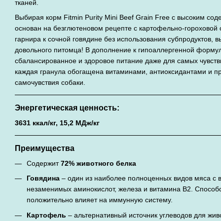
тканей.
Выбирая корм Fitmin Purity Mini Beef Grain Free с высоким со
основан на безглютеновом рецепте с картофельно-гороховой о
гарнира к сочной говядине без использования субпродуктов, в
довольного питомца! В дополнение к гипоаллергенной формул
сбалансированное и здоровое питание даже для самых чувстви
каждая гранула обогащена витаминами, антиоксидантами и п
самочувствия собаки.
Энергетическая ценность:
3631 ккал/кг, 15,2 МДж/кг
Преимущества
Содержит
72% животного белка
Говядина
– один из наиболее полноценных видов мяса с
незаменимых аминокислот, железа и витамина В2. Способ
положительно влияет на иммунную систему.
Картофель
– альтернативный источник углеводов для жив