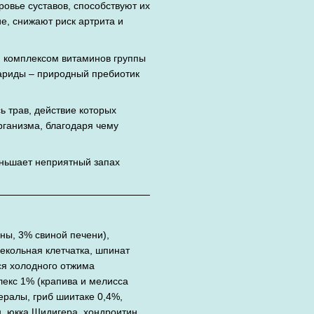
овье суставов, способствуют их
е, снижают риск артрита и
 комплексом витаминов группы
ариды – природный пребиотик
 трав, действие которых
ганизма, благодаря чему
ньшает неприятный запах
ны, 3% свиной печени),
екольная клетчатка, шпинат
ся холодного отжима
екс 1% (крапива и мелисса
ералы, гриб шиитаке 0,4%,
н, юкка Шидигера, хондроитин