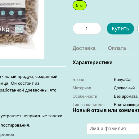
5 кг
Купить
Доставка
Оплата
Характеристики
 чистый продукт, созданный
Бренд
BonyaCat
мца. Он состоит из
Материал
Древесный
еработанной древесины, что
Особенности
Без аромата
Тип наполнителя
Впитывающи
Новый отзыв или коммен
 устраняет неприятные запахи.
мпостирования.
ергенен.