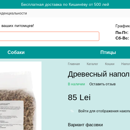
Бесплатная доставка по Кишинёву от 500 лей
иденциальности
 ваших питомцев!
График
Пн-Пт:
Сб-Вс:
Собаки
Птицы
Главная
Каталог
Кошки
Напо
Древесный наполн
В наличии
Оставить отзыв
85 Lei
Войти
для отображения накопи
%
Вариант фасовки