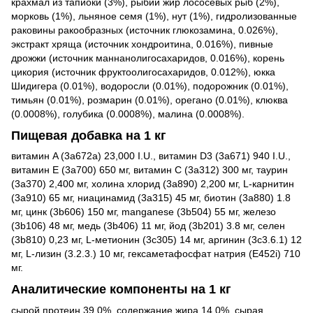
крахмал из тапиоки (3%), рыбий жир лососевых рыб (2%),
морковь (1%), льняное семя (1%), нут (1%), гидролизованные
раковины ракообразных (источник глюкозамина, 0.026%),
экстракт хряща (источник хондроитина, 0.016%), пивные
дрожжи (источник маннанолигосахаридов, 0.016%), корень
цикория (источник фруктоолигосахаридов, 0.012%), юкка
Шидигера (0.01%), водоросли (0.01%), подорожник (0.01%),
тимьян (0.01%), розмарин (0.01%), орегано (0.01%), клюква
(0.0008%), голубика (0.0008%), малина (0.0008%).
Пищевая добавка на 1 кг
витамин A (3a672a) 23,000 I.U., витамин D3 (3a671) 940 I.U.,
витамин E (3a700) 650 мг, витамин C (3a312) 300 мг, таурин
(3a370) 2,400 мг, холина хлорид (3a890) 2,200 мг, L-карнитин
(3a910) 65 мг, ниацинамид (3a315) 45 мг, биотин (3a880) 1.8
мг, цинк (3b606) 150 мг, manganese (3b504) 55 мг, железо
(3b106) 48 мг, медь (3b406) 11 мг, йод (3b201) 3.8 мг, селен
(3b810) 0,23 мг, L-метионин (3c305) 14 мг, аргинин (3c3.6.1) 12
мг, L-лизин (3.2.3.) 10 мг, гексаметафосфат натрия (E452i) 710
мг.
Аналитические компоненты на 1 кг
сырой протеин 39,0%, содержание жира 14,0%, сырая