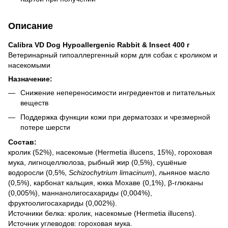
Описание
Calibra VD Dog Hypoallergenic Rabbit & Insect 400 г
Ветеринарный гипоаллергенный корм для собак с кроликом и
насекомыми
Назначение:
Снижение непереносимости ингредиентов и питательных
веществ
Поддержка функции кожи при дерматозах и чрезмерной
потере шерсти
Состав:
кролик (52%), насекомые (Hermetia illucens, 15%), гороховая
мука, лигноцеллюлоза, рыбный жир (0,5%), сушёные
водоросли (0,5%,
Schizochytrium limacinum
), льняное масло
(0,5%), карбонат кальция, юкка Мохаве (0,1%), β-глюканы
(0,005%), маннанолигосахариды (0,004%),
фруктоолигосахариды (0,002%).
Источники белка: кролик, насекомые (Hermetia illucens).
Источник углеводов: гороховая мука.