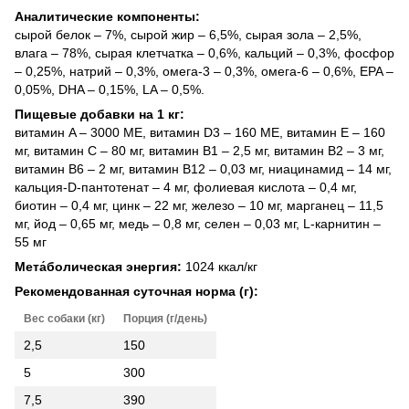
Аналитические компоненты:
сырой белок – 7%, сырой жир – 6,5%, сырая зола – 2,5%,
влага – 78%, сырая клетчатка – 0,6%, кальций – 0,3%, фосфор
– 0,25%, натрий – 0,3%, омега-3 – 0,3%, омега-6 – 0,6%, EPA –
0,05%, DHA – 0,15%, LA – 0,5%.
Пищевые добавки на 1 кг:
витамин A – 3000 МЕ, витамин D3 – 160 МЕ, витамин E – 160
мг, витамин C – 80 мг, витамин B1 – 2,5 мг, витамин B2 – 3 мг,
витамин B6 – 2 мг, витамин B12 – 0,03 мг, ниацинамид – 14 мг,
кальция-D-пантотенат – 4 мг, фолиевая кислота – 0,4 мг,
биотин – 0,4 мг, цинк – 22 мг, железо – 10 мг, марганец – 11,5
мг, йод – 0,65 мг, медь – 0,8 мг, селен – 0,03 мг, L-карнитин –
55 мг
Мета́болическая энергия:
1024 ккал/кг
Рекомендованная суточная норма (г):
Вес собаки (кг)
Порция (г/день)
2,5
150
5
300
7,5
390