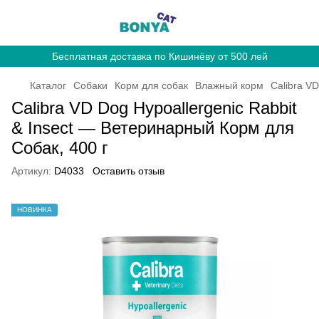
Бесплатная доставка по Кишинёву от 500 лей
Каталог
Собаки
Корм для собак
Влажный корм
Calibra VD
Calibra VD Dog Hypoallergenic Rabbit
& Insect — Ветеринарный Корм для
Собак, 400 г
Артикул:
D4033
Оставить отзыв
НОВИНКА