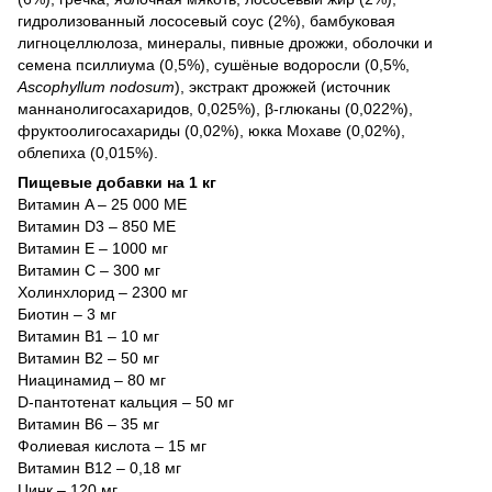
гидролизованный лососевый соус (2%), бамбуковая
лигноцеллюлоза, минералы, пивные дрожжи, оболочки и
семена псиллиума (0,5%), сушёные водоросли (0,5%,
Ascophyllum nodosum
), экстракт дрожжей (источник
маннанолигосахаридов, 0,025%), β-глюканы (0,022%),
фруктоолигосахариды (0,02%), юкка Мохаве (0,02%),
облепиха (0,015%).
Пищевые добавки на 1 кг
Витамин A – 25 000 МЕ
Витамин D3 – 850 МЕ
Витамин E – 1000 мг
Витамин C – 300 мг
Холинхлорид – 2300 мг
Биотин – 3 мг
Витамин B1 – 10 мг
Витамин B2 – 50 мг
Ниацинамид – 80 мг
D-пантотенат кальция – 50 мг
Витамин B6 – 35 мг
Фолиевая кислота – 15 мг
Витамин B12 – 0,18 мг
Цинк – 120 мг