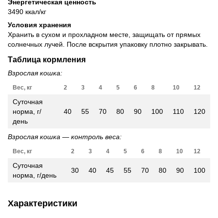
Энергетическая ценность
3490 ккал/кг
Условия хранения
Хранить в сухом и прохладном месте, защищать от прямых
солнечных лучей. После вскрытия упаковку плотно закрывать.
Таблица кормления
Взрослая кошка:
Вес, кг
2
3
4
5
6
8
10
12
Суточная
норма, г/
40
55
70
80
90
100
110
120
день
Взрослая кошка — контроль веса:
Вес, кг
2
3
4
5
6
8
10
12
Суточная
30
40
45
55
70
80
90
100
норма, г/день
Характеристики