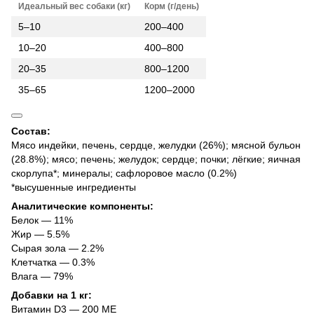
Идеальный вес собаки (кг)
Корм (г/день)
5–10
200–400
10–20
400–800
20–35
800–1200
35–65
1200–2000
Состав:
Мясо индейки, печень, сердце, желудки (26%); мясной бульон
(28.8%); мясо; печень; желудок; сердце; почки; лёгкие; яичная
скорлупа*; минералы; сафлоровое масло (0.2%)
*высушенные ингредиенты
Аналитические компоненты:
Белок — 11%
Жир — 5.5%
Сырая зола — 2.2%
Клетчатка — 0.3%
Влага — 79%
Добавки на 1 кг:
Витамин D3 — 200 МЕ