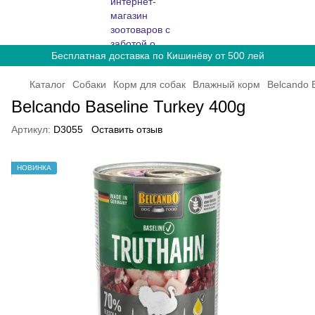
Бесплатная доставка по Кишинёву от 500 лей
Каталог
Собаки
Корм для собак
Влажный корм
Belcando 
Belcando Baseline Turkey 400g
Артикул:
D3055
Оставить отзыв
НОВИНКА